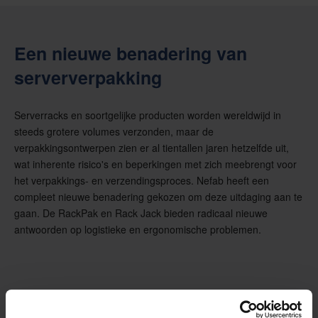
Een nieuwe benadering van
serververpakking
Serverracks en soortgelijke producten worden wereldwijd in
steeds grotere volumes verzonden, maar de
verpakkingsontwerpen zien er al tientallen jaren hetzelfde uit,
wat inherente risico's en beperkingen met zich meebrengt voor
het verpakkings- en verzendingsproces. Nefab heeft een
compleet nieuwe benadering gekozen om deze uitdaging aan te
gaan. De RackPak en Rack Jack bieden radicaal nieuwe
antwoorden op logistieke en ergonomische problemen.