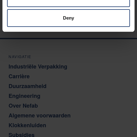
Stuur in
Deny
NAVIGATIE
Industriële Verpakking
Carrière
Duurzaamheid
Engineering
Over Nefab
Algemene voorwaarden
Klokkenluiden
Subsidies