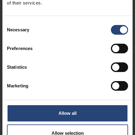
of their services.
Consent
Necessary
Selection
UW VRAAG
Preferences
Statistics
Marketing
WAAR HEB JE OVER NEFAB GEHOORD?
Allow all
Allow selection