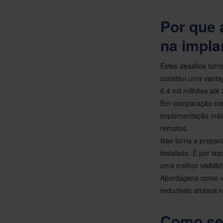
Por que 
na impla
Estes desafios tor
constitui uma vanta
6,4 mil milhões até
Em comparação com 
implementação mais
remotos.
Isso torna a prepar
instalado. É por is
uma melhor visibili
Abordagens como «u
reduzindo atrasos no
Como se 