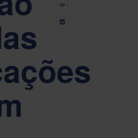
zão
pacitação
Tiếng Việt
Deutsch
Svenska
Suomi
das
Español
Eesti
Slovenčina
Nederlands
ab
cações
um