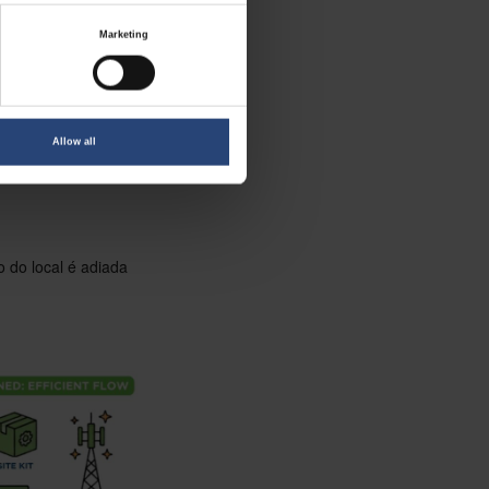
no armazém antes
Marketing
e, um conjunto de
namento extra,
Allow all
o do local é adiada