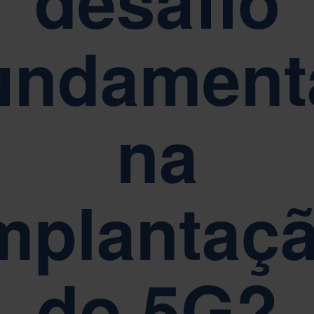
desafio
undament
na
mplantaç
do 5G?