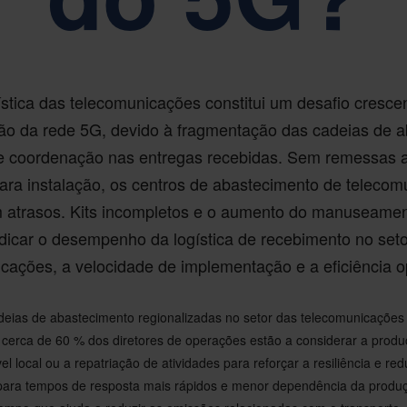
ística das telecomunicações constitui um desafio cresce
o da rede 5G, devido à fragmentação das cadeias de 
 de coordenação nas entregas recebidas. Sem remessas a
ara instalação, os centros de abastecimento de teleco
m atrasos. Kits incompletos e o aumento do manuseame
dicar o desempenho da logística de recebimento no set
cações, a velocidade de implementação e a eficiência o
deias de abastecimento regionalizadas no setor das telecomunicações
cerca de 60 % dos diretores de operações estão a considerar a produ
l local ou a repatriação de atividades para reforçar a resiliência e redu
 para tempos de resposta mais rápidos e menor dependência da prod