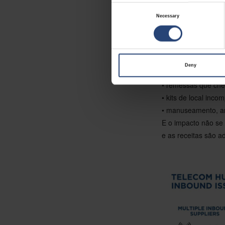
É aqui que os desa
Consent
Necessary
de poderem ser envi
Selection
cabos ou qualquer a
reagrupamento, man
Os desafios típico
Deny
• entregas de entr
• remessas que che
• kits de local inc
• manuseamento, a
E o impacto não se 
e as receitas são a