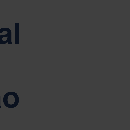
al
ão