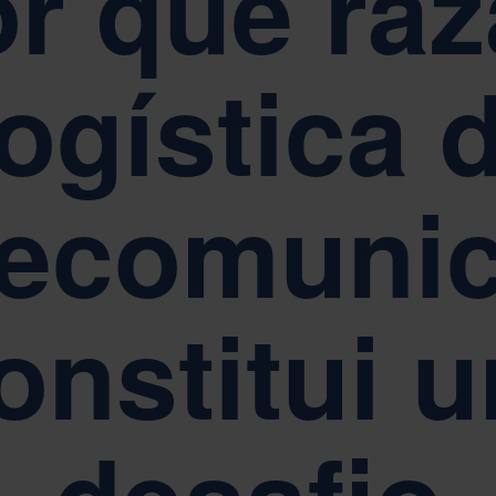
r que ra
os pelos nossos valores fundamentais de Simplicidade, Respeito e Ca
logística 
ELATÓRIOS, GOVERNAÇÃO E CONFORMIDADE
 sustentabilidade está no centro da governabilidade corporativa da Nef
lecomuni
onstitui 