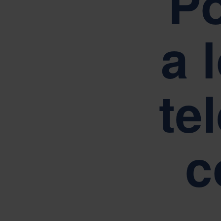
Po
Orientad
a 
R
A
te
c