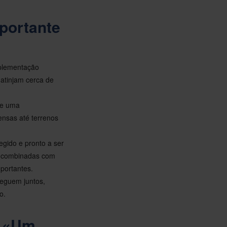
mportante
mplementação
 atinjam cerca de
 e uma
nsas até terrenos
egido e pronto a ser
, combinadas com
mportantes.
eguem juntos,
o.
m «Um