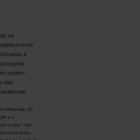
nte na
abastecimento
linhadas e
municações
nto podem
or das
peracional.
 é deliberada. De
ção e o
1
zir o risco
. Isto
ução numa única