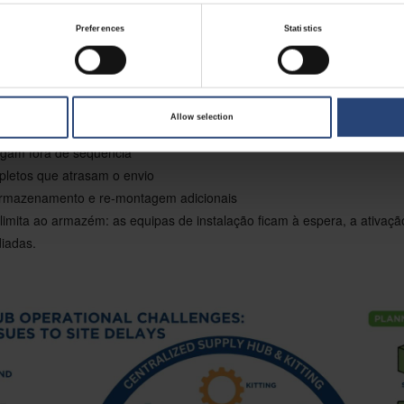
fios começam a surgir. Todos os componentes têm de ser agrupados 
Preferences
Statistics
ados para o local de instalação. Se uma unidade de rádio, um suport
cessório se atrasar, o kit do local fica incompleto. Isso leva a armaze
useamento adicional e perdas de janelas de expedição.
s no centro de distribuição incluem:
Allow selection
ada fragmentadas de vários fornecedores
gam fora de sequência
ompletos que atrasam o envio
rmazenamento e re-montagem adicionais
limita ao armazém: as equipas de instalação ficam à espera, a ativaçã
diadas.