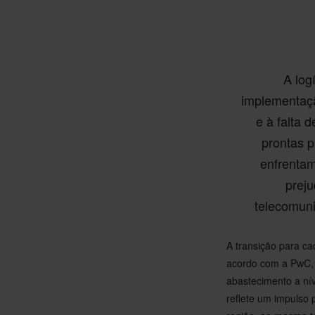
A log
implementaçã
e à falta
prontas p
enfrenta
preju
telecomuni
A transição para ca
acordo com a PwC, 
abastecimento a níve
reflete um impulso