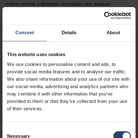
interno permite a libertação de pressão sem qualquer
penetração de chama. Mesmo que a bateria se incendeie
dentro da caixa, a temperatura à superfície manter-se-á a um
nível aceitável. A caixa é certificada para o Grupo de
Embalagem de Mercadorias Perigosas I, com a possibilidade de
Consent
Details
About
carregar 1.400 kg.
This website uses cookies
We use cookies to personalise content and ads, to
provide social media features and to analyse our traffic.
We also share information about your use of our site with
our social media, advertising and analytics partners who
may combine it with other information that you’ve
provided to them or that they’ve collected from your use
of their services.
Consent
Necessary
Selection