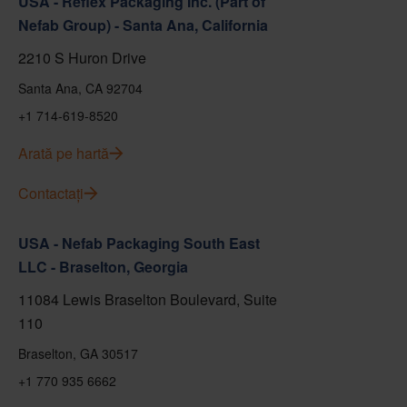
USA - Reflex Packaging Inc. (Part of
Nefab Group) - Santa Ana, California
2210 S Huron Drive
Santa Ana, CA 92704
+1 714-619-8520
Arată pe hartă
Contactați
USA - Nefab Packaging South East
LLC - Braselton, Georgia
11084 Lewis Braselton Boulevard, Suite
110
Braselton, GA 30517
+1 770 935 6662