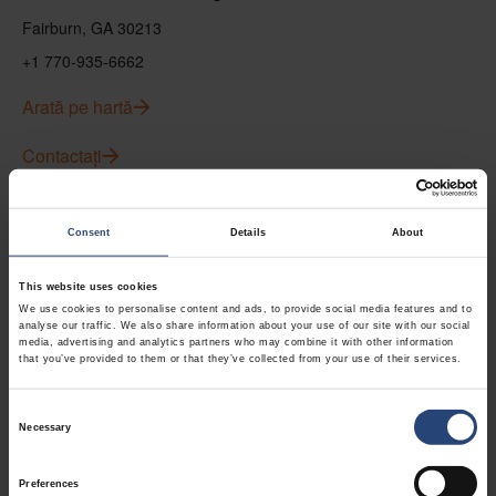
Fairburn, GA 30213
+1 770-935-6662
Arată pe hartă
Contactați
USA - Nefab Packaging North LLC -
Consent
Details
About
Illinois
1539 Hunter Rd
This website uses cookies
We use cookies to personalise content and ads, to provide social media features and to
Hanover Park, IL 60133
analyse our traffic. We also share information about your use of our site with our social
media, advertising and analytics partners who may combine it with other information
+1 630-451-5345 x50103
that you’ve provided to them or that they’ve collected from your use of their services.
Arată pe hartă
Consent
Necessary
Selection
Contactați
Preferences