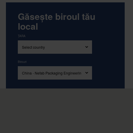
Găsește biroul tău
local
ȚARA
Birouri