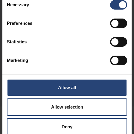
Containere din plastic și unități de manipulare
Necessary
Selection
Soluții reutilizabile de ambalare exterioară din
plastic
Preferences
Explorează portofoliul
Statistics
Ambalaje pentru aplicații speciale
Marketing
Soluții de ambalare exterioară foarte specifice
industriei
Explorează portofoliul
Allow all
Allow selection
Alegerea
Deny