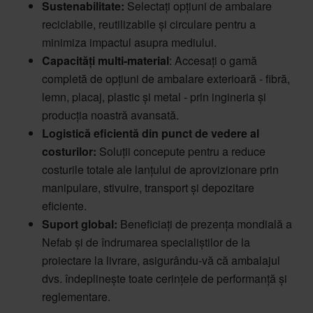
Sustenabilitate:
Selectați opțiuni de ambalare
reciclabile, reutilizabile și circulare pentru a
minimiza impactul asupra mediului.
Capacități multi-material
: Accesați o gamă
completă de opțiuni de ambalare exterioară - fibră,
lemn, placaj, plastic și metal - prin ingineria și
producția noastră avansată.
Logistică eficientă din punct de vedere al
costurilor:
Soluții concepute pentru a reduce
costurile totale ale lanțului de aprovizionare prin
manipulare, stivuire, transport și depozitare
eficiente.
Suport global:
Beneficiați de prezența mondială a
Nefab și de îndrumarea specialiștilor de la
proiectare la livrare, asigurându-vă că ambalajul
dvs. îndeplinește toate cerințele de performanță și
reglementare.