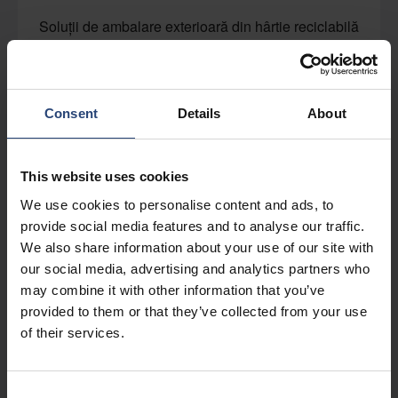
Soluții de ambalare exterioară din hârtie reciclabilă
Explorează portofoliul
Consent
Details
About
Cutii de placaj
Cutii și lăzi puternice, dar ușoare
This website uses cookies
Explorează portofoliul
We use cookies to personalise content and ads, to
provide social media features and to analyse our traffic.
We also share information about your use of our site with
Lăzi din lemn
our social media, advertising and analytics partners who
may combine it with other information that you’ve
Soluții de ambalare în lăzi de lemn rezistente
provided to them or that they’ve collected from your use
Explorează portofoliul
of their services.
Consent