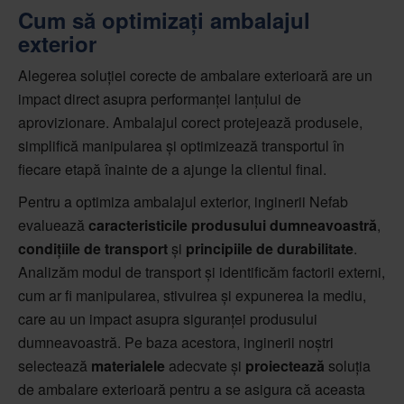
Cum să optimizați ambalajul
exterior
Alegerea soluției corecte de ambalare exterioară are un
impact direct asupra performanței lanțului de
aprovizionare. Ambalajul corect protejează produsele,
simplifică manipularea și optimizează transportul în
fiecare etapă înainte de a ajunge la clientul final.
Pentru a optimiza ambalajul exterior, inginerii Nefab
evaluează
caracteristicile produsului dumneavoastră
,
condițiile de transport
și
principiile de durabilitate
.
Analizăm modul de transport și identificăm factorii externi,
cum ar fi manipularea, stivuirea și expunerea la mediu,
care au un impact asupra siguranței produsului
dumneavoastră. Pe baza acestora, inginerii noștri
selectează
materialele
adecvate și
proiectează
soluția
de ambalare exterioară pentru a se asigura că aceasta