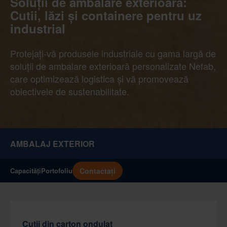
Soluții de ambalare exterioară:
Cutii, lăzi și containere pentru uz
industrial
Protejați-vă produsele industriale cu gama largă de
soluții de ambalare exterioară personalizate Nefab,
care optimizează logistica și vă promovează
obiectivele de sustenabilitate.
AMBALAJ EXTERIOR
Contactați
Capacități
Portofoliu
Cutii din carton ondulat