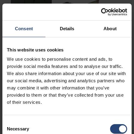
Consent
Details
About
Protecție esențială pentru
This website uses cookies
misiuni
We use cookies to personalise content and ads, to
provide social media features and to analyse our traffic.
Programele din domeniul apărării depind de livrarea
We also share information about your use of our site with
echipamentelor în condiții de siguranță, în conformitate cu
our social media, advertising and analytics partners who
standardele și gata de utilizare. Nefab oferă soluții de
may combine it with other information that you’ve
ambalare personalizate și soluții logistice integrate care
provided to them or that they’ve collected from your use
of their services.
contribuie la reducerea riscurilor pe parcursul depozitării,
manipulării, transportului și întreținerii. De la echipamente
electronice sensibile și materiale periculoase până la
Consent
sisteme grele și piese de schimb, sprijinim organizațiile
Necessary
Selection