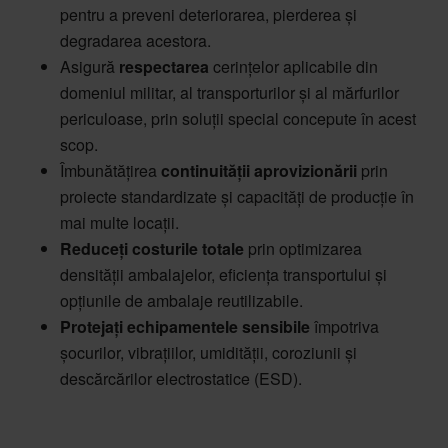
pentru a preveni deteriorarea, pierderea și
degradarea acestora.
Asigură
respectarea
cerințelor aplicabile din
domeniul militar, al transporturilor și al mărfurilor
periculoase, prin soluții special concepute în acest
scop.
Îmbunătățirea
continuității aprovizionării
prin
proiecte standardizate și capacități de producție în
mai multe locații.
Reduceți costurile totale
prin optimizarea
densității ambalajelor, eficiența transportului și
opțiunile de ambalaje reutilizabile.
Protejați echipamentele sensibile
împotriva
șocurilor, vibrațiilor, umidității, coroziunii și
descărcărilor electrostatice (ESD).