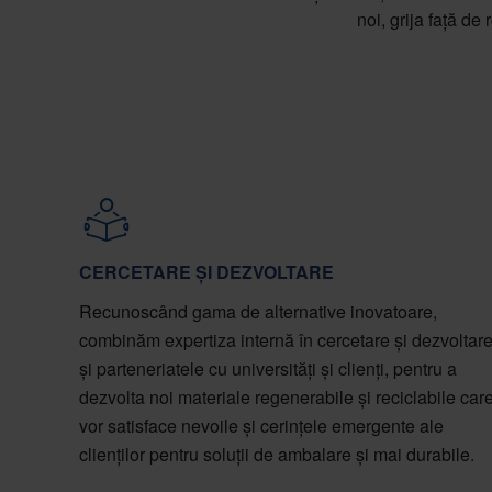
noi, grija față de
CERCETARE ȘI DEZVOLTARE
Recunoscând gama de alternative inovatoare,
combinăm expertiza internă în cercetare și dezvoltar
și parteneriatele cu universități și clienți, pentru a
dezvolta noi materiale regenerabile și reciclabile car
vor satisface nevoile și cerințele emergente ale
clienților pentru soluții de ambalare și mai durabile.