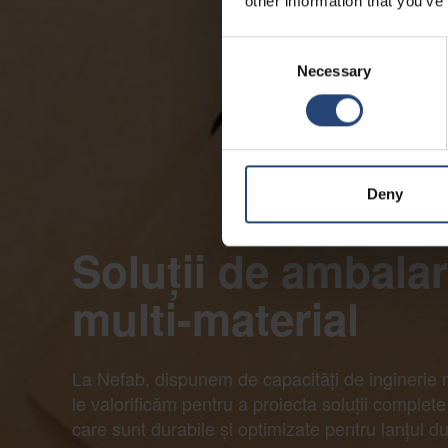
other information that you’ve
Consent
Necessary
Selection
Deny
Soluții de ambala
multi-material
La Nefab, dispunem de capacități de inginerie m
le valorificăm pentru a proiecta soluții comple
care sunt durabile și optimizate pentru lanțul