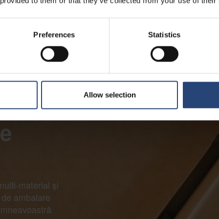
 provided to them or that they’ve collected from your use of their
Preferences
Statistics
Allow selection
re
ulti-material și
te de ambalare
 dumneavoastră