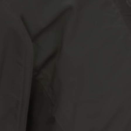
ă în centrul guvernantei corporative Nefab
Tiếng Việt
Deutsch
Svenska
Suomi
Español
Eesti
Slovenčina
Nederlands