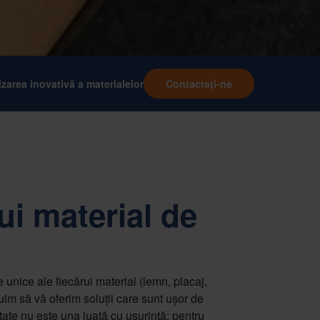
lizarea inovativă a materialelor
Contactați-ne
ui material de
 unice ale fiecărui material (lemn, placaj,
duim să vă oferim soluții care sunt ușor de
itate nu este una luată cu ușurință; pentru