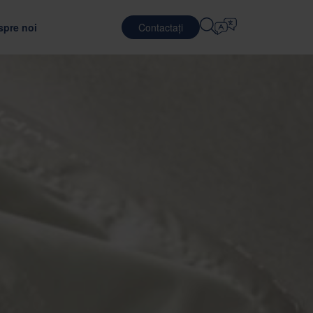
spre noi
Contactați
Selectați Limba
E
SERVICII DE LOGISTICĂ
APĂRARE
English
中文 (简体)
unătățirea eficienței transportului
jutorul unui material de ambalare optim
 Nefab
Logistică contractuală
Română
Dansk
noștință cu oamenii noștri
Servicii de ambalare
中文 (繁體)
Português
c
l Global Trainee
Servicii de punere in comun
Čeština
Polski
ONARE
ăți de angajare
SEMICONDUCTORI
uarea furnizorilor
ea ambalajelor
Français (Canada)
Norsk
Français
Lietuvių
Português Brasileiro
한국어
ANȚĂ ȘI CONFORMITATE
Español (América Latina)
Italiano