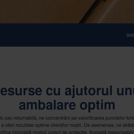
Uti
esurse cu ajutorul un
ambalare optim
c sau returnabilă, ne concentrăm pe valorificarea punctelor forte
ru a oferi rezultate optime clienților noștri. De asemenea, ne stră
sacrifica niciodată nivelul corect de protecție. Această responsabil