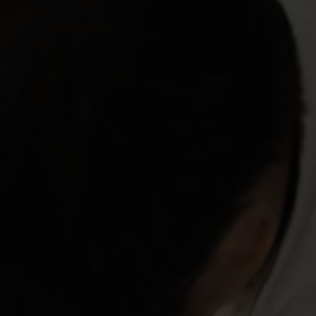
litate, respect și împuternicire.
Sustenabilitatea se afl