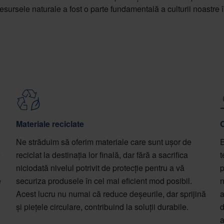
 resursele naturale a fost o parte fundamentală a culturii noastre 
Materiale reciclate
O
Ne străduim să oferim materiale care sunt ușor de
E
e
reciclat la destinația lor finală, dar fără a sacrifica
t
niciodată nivelul potrivit de protecție pentru a vă
p
e
securiza produsele în cel mai eficient mod posibil.
n
Acest lucru nu numai că reduce deșeurile, dar sprijină
a
și piețele circulare, contribuind la soluții durabile.
d
a