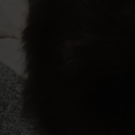
Conduși de valorile noastre de bază: simp