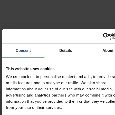
Expertiză globală în ingineria ambalajelor
Consent
Details
About
Cu o rețea de peste 250 de ingineri din întreaga lume,
proiectăm, creăm prototipuri, testăm și producem soluții
This website uses cookies
de ambalare inovatoare, multi-materiale - toate sub
We use cookies to personalise content and ads, to provide s
același acoperiș - pentru a accelera implementarea și a
media features and to analyse our traffic. We also share
asigura calitatea și consecvența în lanțurile de
information about your use of our site with our social media,
aprovizionare globale.
advertising and analytics partners who may combine it with o
information that you’ve provided to them or that they’ve colle
from your use of their services.