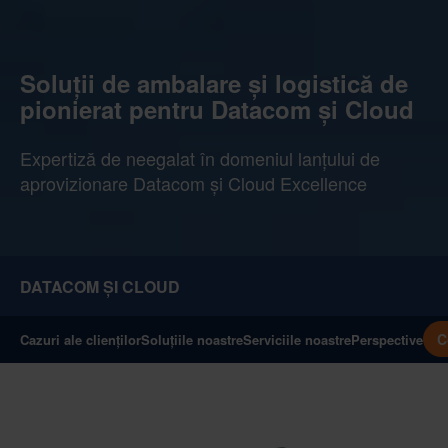
Soluții de ambalare și logistică de
pionierat pentru Datacom și Cloud
Expertiză de neegalat în domeniul lanțului de
aprovizionare Datacom și Cloud Excellence
DATACOM ȘI CLOUD
C
Cazuri ale clienților
Soluțiile noastre
Serviciile noastre
Perspective