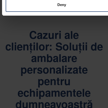
Deny
Cazuri ale
clienților: Soluții de
ambalare
personalizate
pentru
echipamentele
dumneavoastră