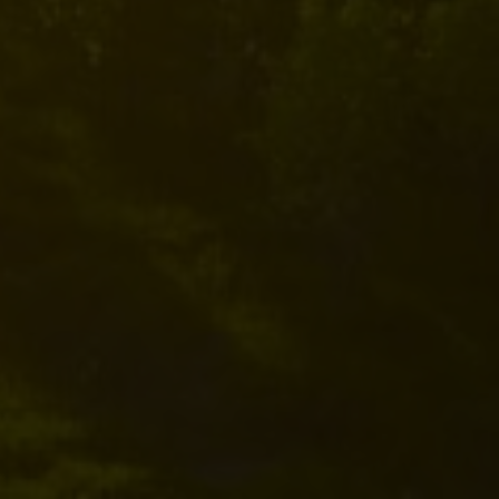
litate, respect și împuternicire.
Sustenabilitatea se afl