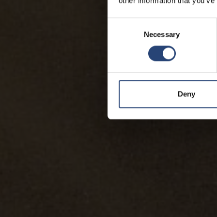
other information that you’ve
Consent
Necessary
Selection
Deny