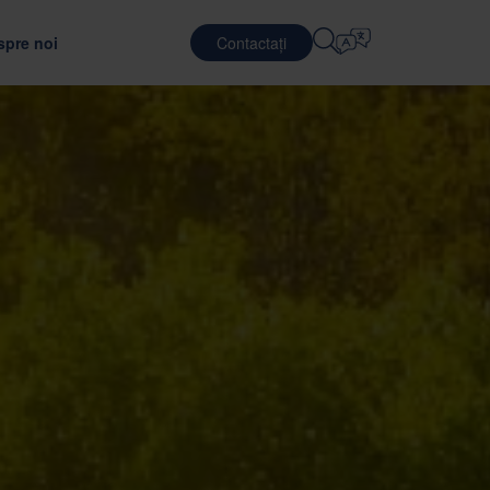
spre noi
Contactați
Selectați Limba
E
SERVICII DE LOGISTICĂ
APĂRARE
English
中文 (简体)
unătățirea eficienței transportului
jutorul unui material de ambalare optim
 Nefab
Logistică contractuală
Română
Dansk
noștință cu oamenii noștri
Servicii de ambalare
中文 (繁體)
Português
c
l Global Trainee
Servicii de punere in comun
Čeština
Polski
ONARE
ăți de angajare
SEMICONDUCTORI
uarea furnizorilor
ea ambalajelor
Français (Canada)
Norsk
Français
Lietuvių
Português Brasileiro
한국어
ANȚĂ ȘI CONFORMITATE
Español (América Latina)
Italiano