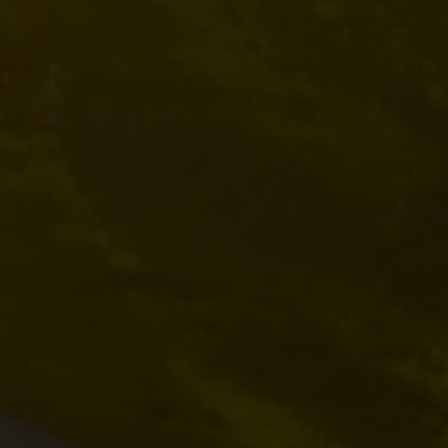
Conduși de valorile noastre de bază: simp