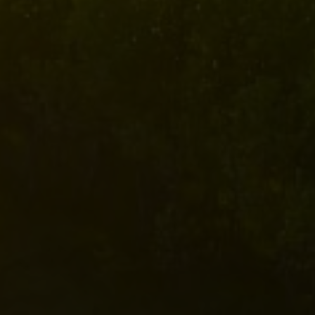
ă în centrul guvernantei corporative Nefab
Tiếng Việt
Deutsch
Svenska
Suomi
Español
Eesti
Slovenčina
Nederlands