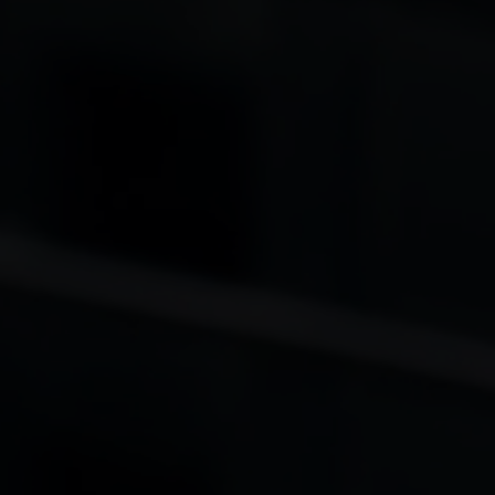
Conduși de valorile noastre de bază: simp