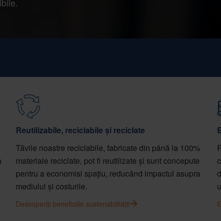
bile.
Reutilizabile, reciclabile și reciclate
E
Tăvile noastre reciclabile, fabricate din până la 100%
P
a
materiale reciclate, pot fi reutilizate și sunt concepute
c
pentru a economisi spațiu, reducând impactul asupra
d
mediului și costurile.
u
Descoperiți beneficiile sustenabilității
E