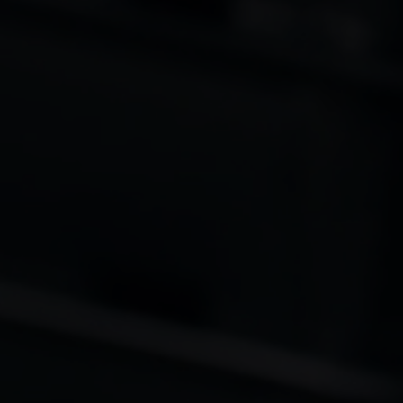
litate, respect și împuternicire.
Sustenabilitatea se afl