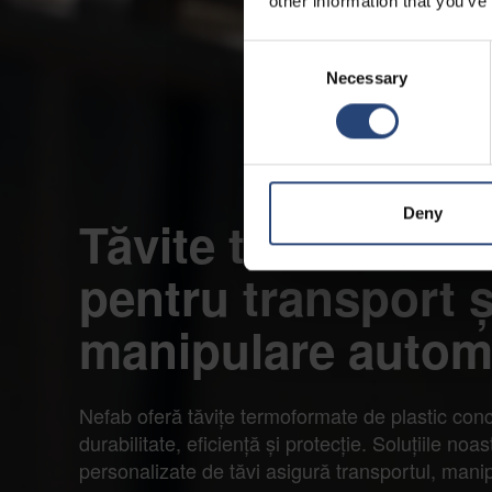
other information that you’ve
Consent
Necessary
Selection
Deny
Tăvite termoforma
pentru transport ș
manipulare autom
Nefab oferă tăvițe termoformate de plastic con
durabilitate, eficiență și protecție. Soluțiile noas
personalizate de tăvi asigură transportul, mani