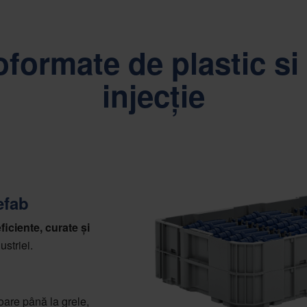
oformate de plastic si 
injecție
efab
ficiente, curate și
ustriei.
oare până la grele,