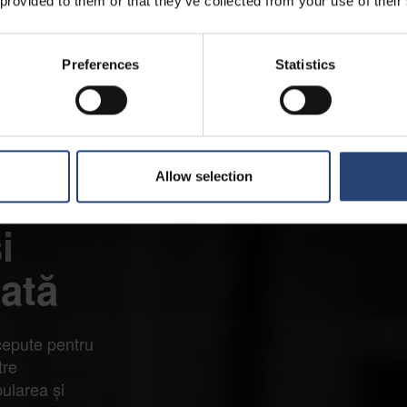
 provided to them or that they’ve collected from your use of their
Preferences
Statistics
Allow selection
te
i
ată
cepute pentru
tre
pularea și