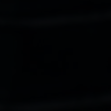
ă în centrul guvernantei corporative Nefab
Tiếng Việt
Deutsch
Svenska
Suomi
Español
Eesti
Slovenčina
Nederlands