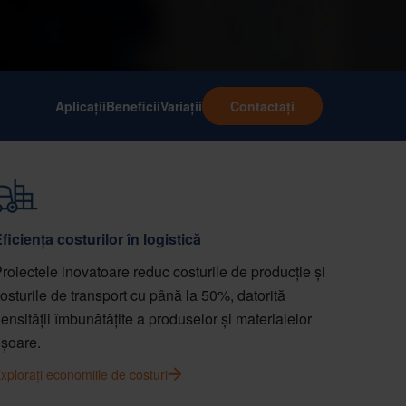
Aplicații
Beneficii
Variații
Contactați
ficiența costurilor în logistică
roiectele inovatoare reduc costurile de producție și
osturile de transport cu până la 50%, datorită
ensității îmbunătățite a produselor și materialelor
șoare.
xplorați economiile de costuri