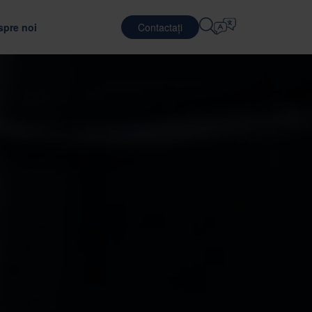
spre noi
Contactați
Selectați Limba
E
SERVICII DE LOGISTICĂ
APĂRARE
English
中文 (简体)
unătățirea eficienței transportului
jutorul unui material de ambalare optim
 Nefab
Logistică contractuală
Română
Dansk
noștință cu oamenii noștri
Servicii de ambalare
中文 (繁體)
Português
c
l Global Trainee
Servicii de punere in comun
Čeština
Polski
ONARE
ăți de angajare
SEMICONDUCTORI
uarea furnizorilor
ea ambalajelor
Français (Canada)
Norsk
Français
Lietuvių
Português Brasileiro
한국어
ANȚĂ ȘI CONFORMITATE
Español (América Latina)
Italiano