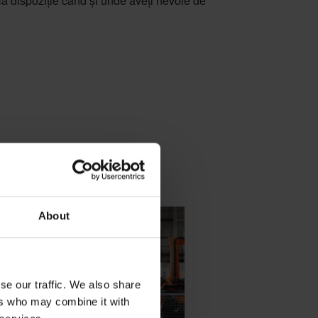
la dispoziție când și unde aveți nevoie de
About
se our traffic. We also share
ers who may combine it with