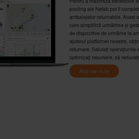
Pentru a maximiza beneficiile so
pooling ale Nefab pot fi complet
ambalajelor returnabile. Acest s
care simplifică urmărirea și ge
de dispozitive de urmărire la am
ajutorul platformei noastre, obți
returnare. Salutați operațiunile
optimizați resursele, să reduceți
Aflați mai multe