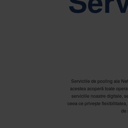
Serv
Conduși de valorile noastre de bază: simp
Serviciile de pooling ale Nefa
acestea acoperă toate operaț
serviciile noastre digitale, 
ceea ce privește flexibilitatea,
de 