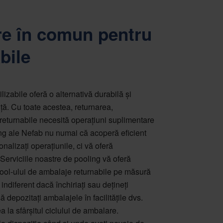
re în comun pentru
bile
lizabile oferă o alternativă durabilă și
ță. Cu toate acestea, returnarea,
 returnabile necesită operațiuni suplimentare
ling ale Nefab nu numai că acoperă eficient
onalizați operațiunile, ci vă oferă
erviciile noastre de pooling vă oferă
pool-ului de ambalaje returnabile pe măsură
diferent dacă închiriați sau dețineți
depozitați ambalajele în facilitățile dvs.
a la sfârșitul ciclului de ambalare.