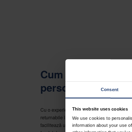
Cum funcționează: 
personalizate de p
Consent
This website uses cookies
Cu o experiență de peste douăzeci de ani î
returnabile la nivel global, Nefab oferă serv
We use cookies to personalis
facilitează utilizarea ambalajelor returnabi
information about your use of