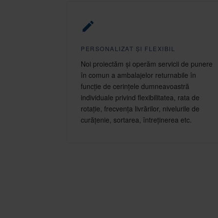
PERSONALIZAT ȘI FLEXIBIL
Noi proiectăm și operăm servicii de punere
în comun a ambalajelor returnabile în
funcție de cerințele dumneavoastră
individuale privind flexibilitatea, rata de
rotație, frecvența livrărilor, nivelurile de
curățenie, sortarea, întreținerea etc.