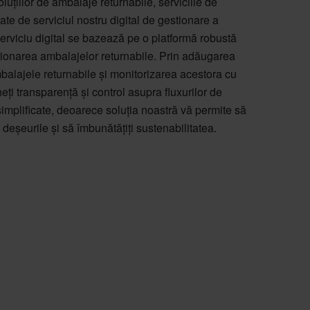
luțiilor de ambalaje returnabile, serviciile de
ate de serviciul nostru digital de gestionare a
erviciu digital se bazează pe o platformă robustă
stionarea ambalajelor returnabile. Prin adăugarea
balajele returnabile și monitorizarea acestora cu
neți transparență și control asupra fluxurilor de
 simplificate, deoarece soluția noastră vă permite să
 deșeurile și să îmbunătățiți sustenabilitatea.