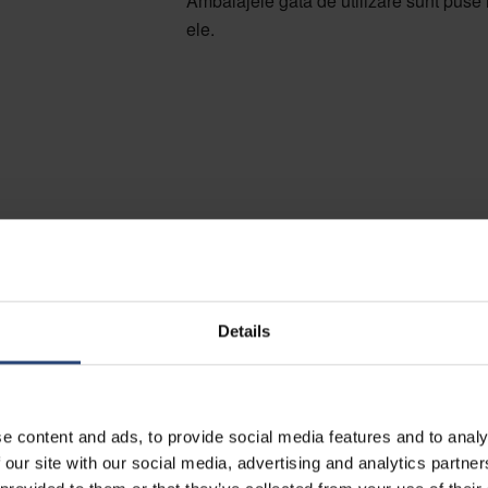
Ambalajele gata de utilizare sunt puse 
ele.
Serviciile
ooling Nefab
Details
n gestionarea bazinelor de ambalaje
icii personalizate de pooling care vă
e content and ads, to provide social media features and to analy
le. Noi gestionăm și ne ocupăm de
 our site with our social media, advertising and analytics partn