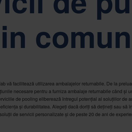
icii de p
litate, respect și împuternicire.
Sustenabilitatea se afl
in comun
b vă facilitează utilizarea ambalajelor returnabile. De la preluare
iunile necesare pentru a furniza ambalaje returnabile când și
serviciile de pooling eliberează întregul potențial al soluțiilor de
 eficiența și durabilitatea. Alegeți dacă doriți să dețineți sau să î
soluții de servicii personalizate și de peste 20 de ani de experie