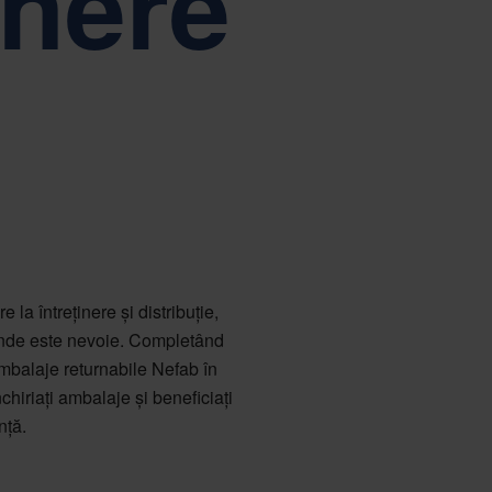
unere
ă în centrul guvernantei corporative Nefab
Tiếng Việt
Deutsch
Svenska
Suomi
Español
Eesti
Slovenčina
Nederlands
 la întreținere și distribuție,
 unde este nevoie. Completând
 ambalaje returnabile Nefab în
nchiriați ambalaje și beneficiați
nță.