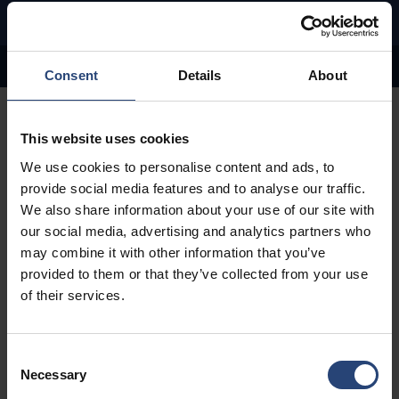
INGINERIA ȘI ANALIZA AMBALAJELOR
Contactați-ne
Orientări privind proiectarea durabilă
GreenCalc
Consent
Details
About
This website uses cookies
We use cookies to personalise content and ads, to
provide social media features and to analyse our traffic.
Concepem
We also share information about your use of our site with
our social media, advertising and analytics partners who
ambalaje
may combine it with other information that you’ve
provided to them or that they’ve collected from your use
optimizate
of their services.
Acordând prioritate designului holistic și eficient și
Consent
selecției materialelor, ne propunem să realizăm economii
Necessary
Selection
și să extindem reducerea impactului asupra mediului