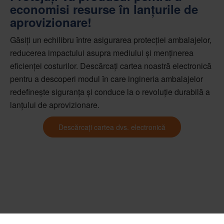
economisi resurse în lanțurile de
aprovizionare!
Găsiți un echilibru între asigurarea protecției ambalajelor,
reducerea impactului asupra mediului și menținerea
eficienței costurilor. Descărcați cartea noastră electronică
pentru a descoperi modul în care ingineria ambalajelor
redefinește siguranța și conduce la o revoluție durabilă a
lanțului de aprovizionare.
Descărcați cartea dvs. electronică