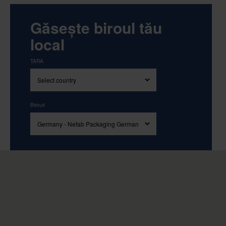
Găsește biroul tău
local
ȚARA
Birouri