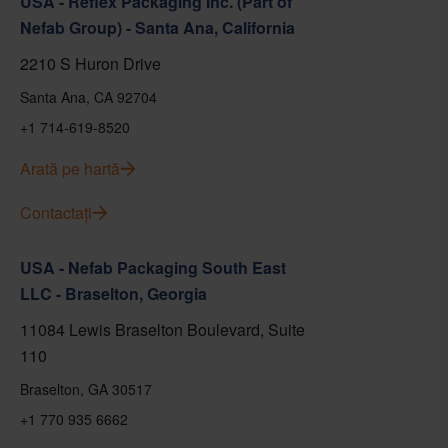
USA - Reflex Packaging Inc. (Part of
Nefab Group) - Santa Ana, California
2210 S Huron Drive
Santa Ana, CA 92704
+1 714-619-8520
Arată pe hartă
Contactați
USA - Nefab Packaging South East
LLC - Braselton, Georgia
11084 Lewis Braselton Boulevard, Suite
110
Braselton, GA 30517
+1 770 935 6662