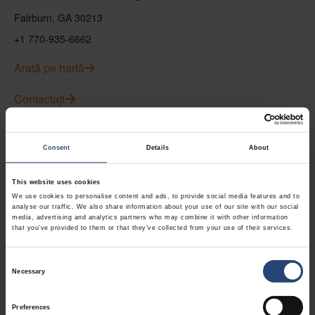
Fairburn, GA 30213
+1 770-935-6662
Arată pe hartă
Contactați
USA - Nefab Packaging North LLC -
Consent
Details
About
Illinois
1539 Hunter Rd
This website uses cookies
We use cookies to personalise content and ads, to provide social media features and to
Hanover Park, IL 60133
analyse our traffic. We also share information about your use of our site with our social
media, advertising and analytics partners who may combine it with other information
+1 630-451-5345 x50103
that you’ve provided to them or that they’ve collected from your use of their services.
Arată pe hartă
Consent
Necessary
Selection
Contactați
Preferences