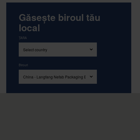
Găsește biroul tău
local
ȚARA
Birouri