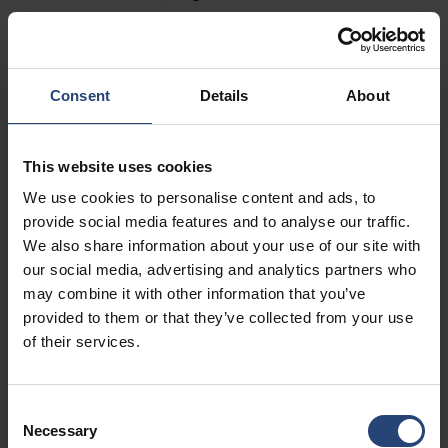
Fairburn, GA 30213
+1 770-935-6662
Arată pe hartă
Consent
Details
About
Contactați
This website uses cookies
USA - Nefab Packaging North LLC -
We use cookies to personalise content and ads, to
Illinois
provide social media features and to analyse our traffic.
We also share information about your use of our site with
1539 Hunter Rd
our social media, advertising and analytics partners who
Hanover Park, IL 60133
may combine it with other information that you’ve
provided to them or that they’ve collected from your use
+1 630-451-5345 x50103
of their services.
Arată pe hartă
Contactați
Consent
Necessary
Selection