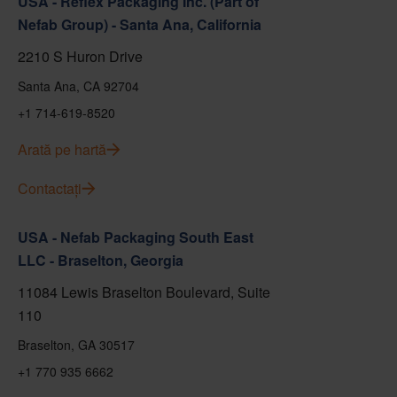
USA - Reflex Packaging Inc. (Part of
Nefab Group) - Santa Ana, California
2210 S Huron Drive
Santa Ana, CA 92704
+1 714-619-8520
Arată pe hartă
Contactați
USA - Nefab Packaging South East
LLC - Braselton, Georgia
11084 Lewis Braselton Boulevard, Suite
110
Braselton, GA 30517
+1 770 935 6662