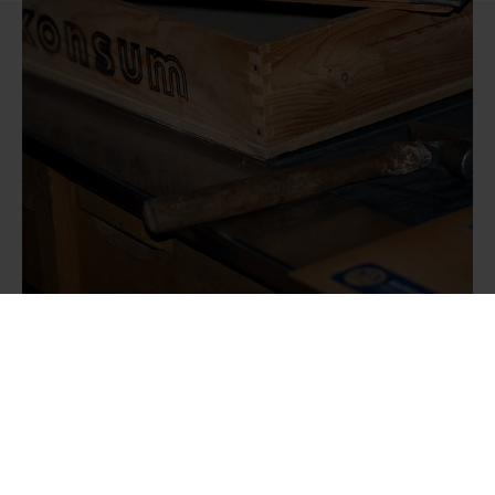
卑微的起點
創新麵包盒
諾德格倫兄弟與他們的姐夫尼塞·尼爾森共同設計出一款創新的麵