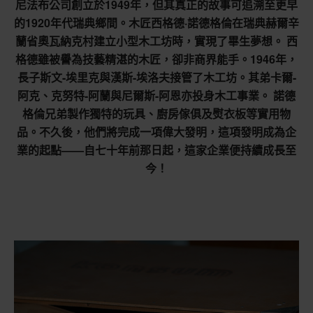
尼法布公司創立於1949年，但其真正的故事可追溯至更早
的1920年代瑞典鄉間。木匠西格德·諾德格倫在瑞典赫爾辛
蘭省奧瓦納克村建立小型木工坊時，實現了畢生夢想。 西
格德雖被譽為技藝精湛的木匠，卻非商界能手。1946年，
長子斯文-埃里克與漢斯-埃洛夫接管了木工坊。其弟卡爾-
阿克、克努特-阿蘭與尼爾斯-阿恩亦投身木工事業。 諾德
格倫兄弟製作獨特的玩具、廚房傢俱及熨衣板等實用物
品。不久後，他們將完成一項偉大發明，這項發明成為企
業的起點——自七十年前那日起，這家企業便持續成長至
今！