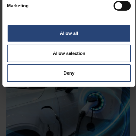
Bæredygtige
Marketing
emballageløsninger
til din branche
Allow all
Se alle brancher
Allow selection
Deny