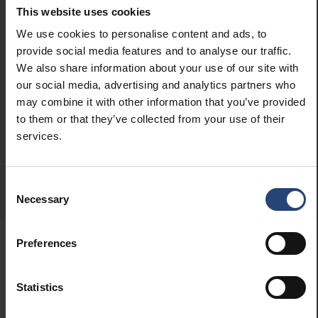
Digitale løsninger
This website uses cookies
Vores sporingsløsninger gør det muligt for virksomheder
We use cookies to personalise content and ads, to
at opnå gennemsigtighed og ansvarlighed i globale
provide social media features and to analyse our traffic.
forsyningskæder.
We also share information about your use of our site with
our social media, advertising and analytics partners who
Se digitale løsninger
may combine it with other information that you’ve provided
Vores lokationer
to them or that they’ve collected from your use of their
services.
Vores globale supply & service platform består af omkring
100 produktions- og serviceenheder.
Find lokalt kontor
Consent
Necessary
Selection
Preferences
Statistics