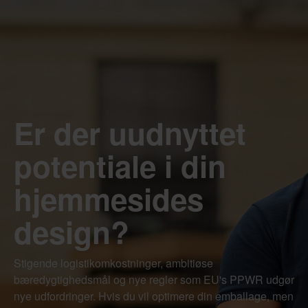
Er der uudnyttet
potentiale i din
hjemmesides
design?
Stigende logistikomkostninger, ambitiøse
bæredygtighedsmål og nye regler som EU's PPWR udgør
nye udfordringer. Hvis du vil optimere din emballage, men