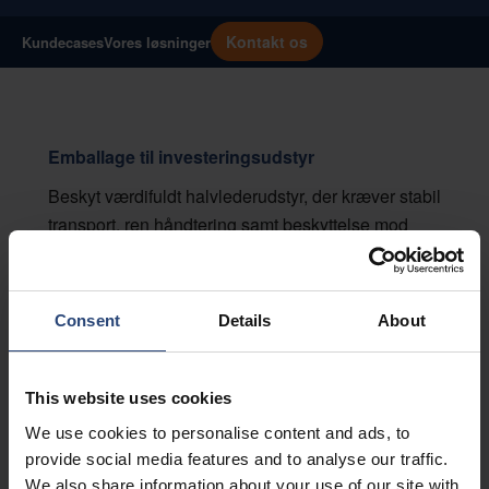
Kontakt os
Kundecases
Vores løsninger
Emballage til investeringsudstyr
Beskyt værdifuldt halvlederudstyr, der kræver stabil
transport, ren håndtering samt beskyttelse mod
stød og vibrationer.
Få mere at vide
Consent
Details
About
Emballage til komponenter, værktøj og wafers
This website uses cookies
Sikrer sikker håndtering og transport af følsomme
We use cookies to personalise content and ads, to
halvlederkomponenter, værktøjer og wafers, der
provide social media features and to analyse our traffic.
kræver kontrol med forurening og fysisk
We also share information about your use of our site with