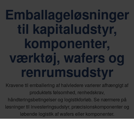
Emballageløsninger
til kapitaludstyr,
komponenter,
værktøj, wafers og
renrumsudstyr
Kravene til emballering af halvledere varierer afhængigt af
produktets følsomhed, renhedskrav,
håndteringsbetingelser og logistikforløb. Se nærmere på
løsninger til investeringsudstyr, præcisionskomponenter og
løbende logistik af wafers eller komponenter.