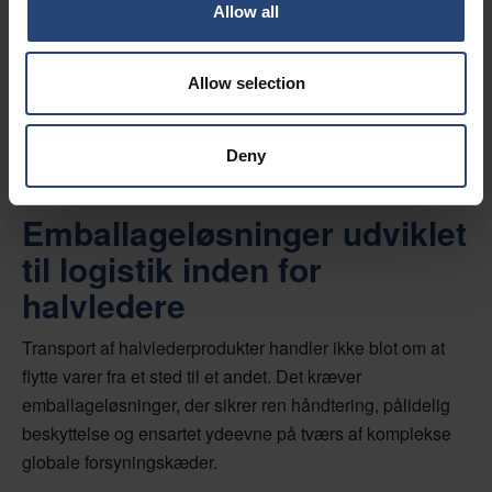
Allow all
Allow selection
Deny
Emballageløsninger udviklet
til logistik inden for
halvledere
Transport af halvlederprodukter handler ikke blot om at
flytte varer fra et sted til et andet. Det kræver
emballageløsninger, der sikrer ren håndtering, pålidelig
beskyttelse og ensartet ydeevne på tværs af komplekse
globale forsyningskæder.