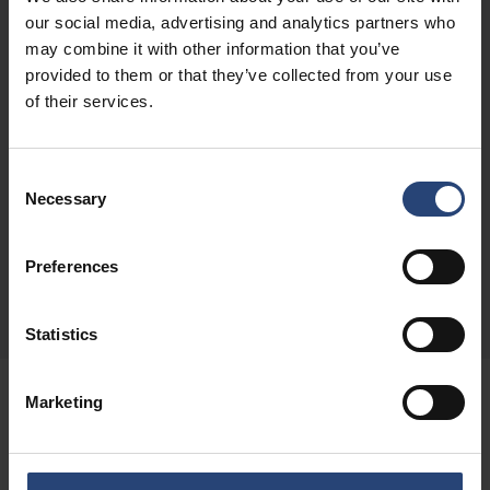
beskyttelse.
our social media, advertising and analytics partners who
may combine it with other information that you’ve
Få mere at vide
provided to them or that they’ve collected from your use
of their services.
Emballage til renrum
Consent
Sørg for kontamineringskontrolleret håndtering og
Necessary
Selection
transport af følsomme produkter, der anvendes i
renrumsmiljøer.
Preferences
Få mere at vide
Statistics
Marketing