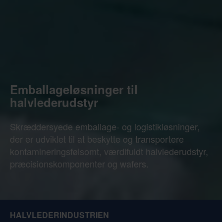
Emballageløsninger til
halvlederudstyr
Skræddersyede emballage- og logistikløsninger,
der er udviklet til at beskytte og transportere
kontamineringsfølsomt, værdifuldt halvlederudstyr,
præcisionskomponenter og wafers.
HALVLEDERINDUSTRIEN