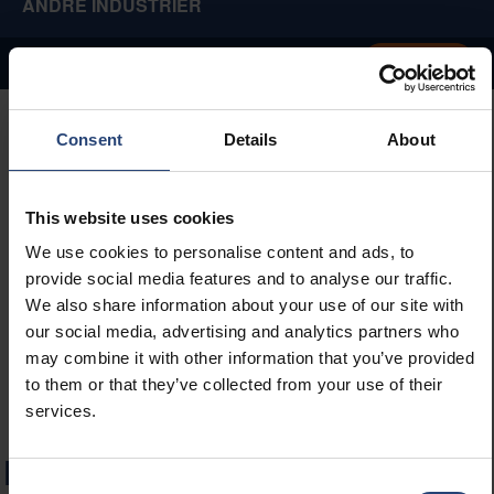
ANDRE INDUSTRIER
Kontakt os
Kundecases
Vores løsninger
Vores tjenester
Indsigt
Consent
Details
About
This website uses cookies
We use cookies to personalise content and ads, to
provide social media features and to analyse our traffic.
We also share information about your use of our site with
our social media, advertising and analytics partners who
may combine it with other information that you’ve provided
to them or that they’ve collected from your use of their
services.
Præcisionsemballageløsninger
Consent