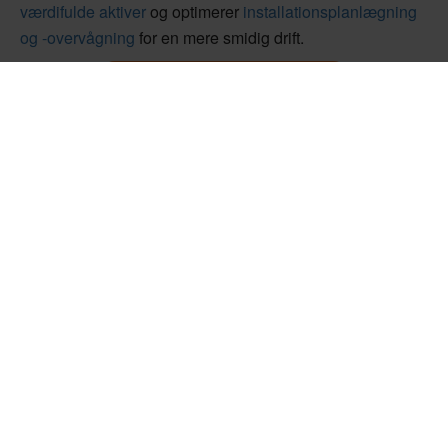
værdifulde aktiver
og optimerer
installationsplanlægning
og -overvågning
for en mere smidig drift.
Læs mere om digitale tjenester