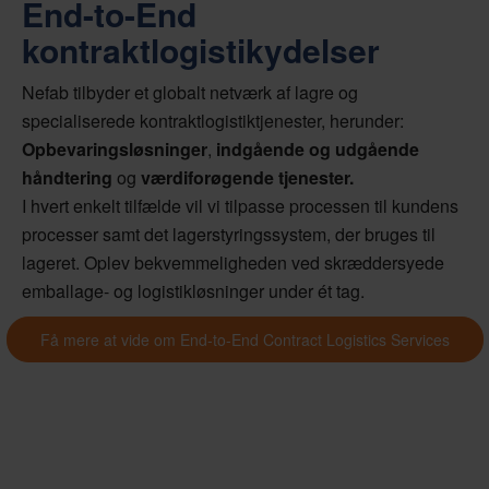
End-to-End
kontraktlogistikydelser
Nefab tilbyder et globalt netværk af lagre og
specialiserede kontraktlogistiktjenester, herunder:
Opbevaringsløsninger
,
indgående og udgående
håndtering
og
værdiforøgende tjenester.
I hvert enkelt tilfælde vil vi tilpasse processen til kundens
processer samt det lagerstyringssystem, der bruges til
lageret. Oplev bekvemmeligheden ved skræddersyede
emballage- og logistikløsninger under ét tag.
Få mere at vide om End-to-End Contract Logistics Services