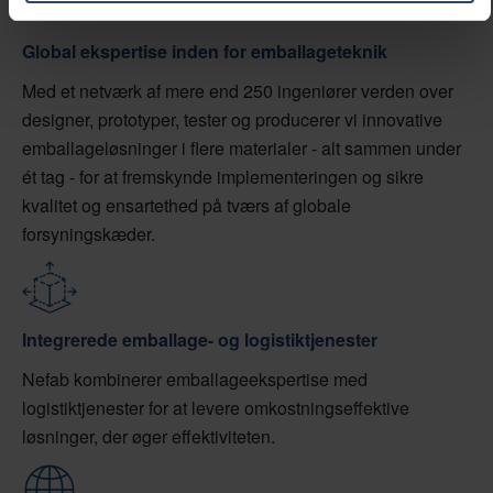
Global ekspertise inden for emballageteknik
Med et netværk af mere end 250 ingeniører verden over
designer, prototyper, tester og producerer vi innovative
emballageløsninger i flere materialer - alt sammen under
ét tag - for at fremskynde implementeringen og sikre
kvalitet og ensartethed på tværs af globale
forsyningskæder.
Integrerede emballage- og logistiktjenester
Nefab kombinerer emballageekspertise med
logistiktjenester for at levere omkostningseffektive
løsninger, der øger effektiviteten.