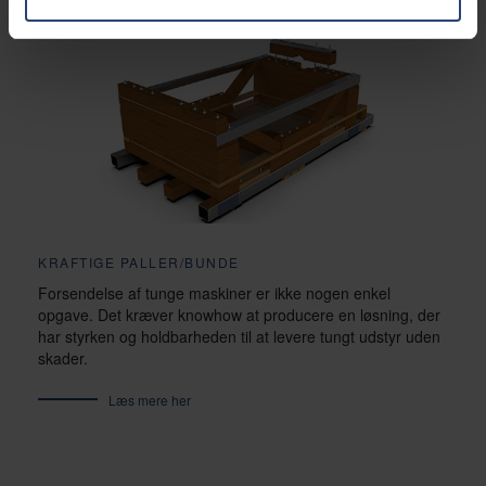
KRAFTIGE PALLER/BUNDE
Forsendelse af tunge maskiner er ikke nogen enkel
opgave. Det kræver knowhow at producere en løsning, der
har styrken og holdbarheden til at levere tungt udstyr uden
skader.
Læs mere her