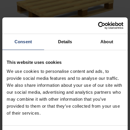
Consent
Details
About
SPECIALFREMSTILLEDE PALLER
Vi tilbyder specialpaller i flere typer materialer og
konfigurationer for at imødekomme rammene fra vores
This website uses cookies
kunder, der er placeret over hele verden.
We use cookies to personalise content and ads, to
Læs mere her
provide social media features and to analyse our traffic.
We also share information about your use of our site with
our social media, advertising and analytics partners who
may combine it with other information that you’ve
provided to them or that they’ve collected from your use
of their services.