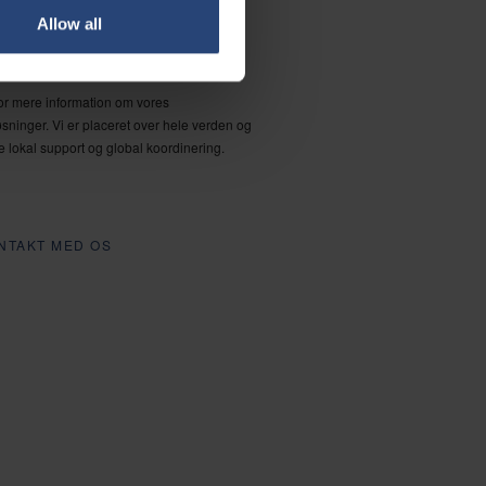
Allow all
LÆRE HINANDEN AT KENDE
for mere information om vores
sninger. Vi er placeret over hele verden og
e lokal support og global koordinering.
ONTAKT MED OS