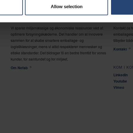
Allow selection
OM
LAD OS 
Vi sparer miljømæssige og økonomiske ressourcer ved at
Kontakt os 
optimere forsyningskæderne. Det handler om at innovere
emballagelø
sammen for at skabe smartere emballage- og
tilbyder båd
logistikløsninger, mens vi altid respekterer mennesker og
Kontakt
etiske standarder. Det bidrager til en bedre fremtid for vores
kunder, for samfundet og for miljøet.
KOM I K
Om Nefab
LinkedIn
Youtube
Vimeo