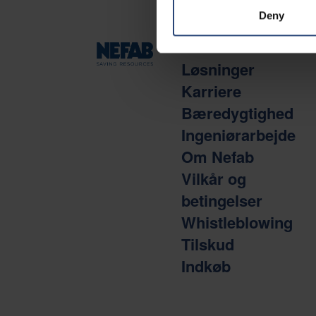
Deny
NAVIGATION
Løsninger
Karriere
Bæredygtighed
Ingeniørarbejde
Om Nefab
Vilkår og
betingelser
Whistleblowing
Tilskud
Indkøb