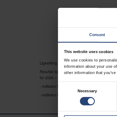
Drevet af vores kerneværdier e
Lige
Consent
This website uses cookies
We use cookies to personalis
Ligestilling mellem mænd og kvinder:
information about your use of
Resultat for indekset for ligestilling mellem kv
other information that you’ve
for 2025 = 94 point
Consent
- indikator for lønforskelle = 39 point
Necessary
Selection
- indikator for forskellen i individuelle stigning