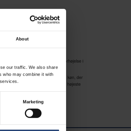
nen i Nefab corporate governance
Tiếng Việt
Deutsch
inder
Svenska
Suomi
Español
Eesti
Slovenčina
Nederlands
About
kvindelige ansatte, der har fået lønforhøjelse i
se our traffic. We also share
fra barselsorlov = 15 point
ers who may combine it with
t af lønmodtagere af det pågældende køn, der
 services.
 lønmodtagere, der har modtaget de højeste
Marketing