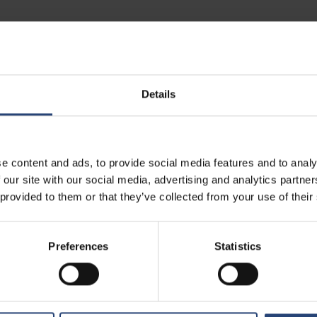
nkelhed, respekt og empowerment
Bæredygtighed er ker
stilling Mænd Kv
Details
- indikator for procentdelen af 
e content and ads, to provide social media features and to analy
året efter deres tilbagevenden 
 our site with our social media, advertising and analytics partn
- indikator vedrørende antalle
inder og mænd i erhvervslivet
 provided to them or that they’ve collected from your use of their
er repræsenteret blandt de 10
lønninger = 5 point
I alt 93 ud af 100
Preferences
Statistics
sprocenter = 35 point