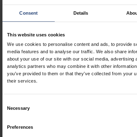
Begyndelsen på en ny æra?
Consent
Details
Abou
De ændringer, der ses i 2025, markerer et klart skift.
Forsyningskæderne genopbygges med henblik på
This website uses cookies
modstandsdygtighed, bæredygtighed og smidighed, ikke kun
We use cookies to personalise content and ads, to provide s
effektivitet. Med strategisk emballering, regionalisering og
media features and to analyse our traffic. We also share info
digitalisering i rivende udvikling er grundlaget lagt for et
about your use of our site with our social media, advertising 
smartere og mere tilpasningsdygtigt forsyningskædelandskab i
analytics partners who may combine it with other information
2026 og fremover.
you’ve provided to them or that they’ve collected from your u
their services.
Vi sparer ressourcer i forsyningskæderne for en bedre fremtid.
Vil du vide mere?
Consent
Necessary
Selection
KONTAKT OS
Preferences
Kontakt os
for at høre mere om vores smarte og bæredygtige