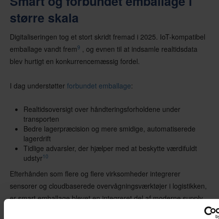
Smart og forbundet emballage i
større skala
Digitaliseringen tog et stort skridt fremad i 2025. IoT-kompatibel
9
emballage vandt frem
, og evnen til at indsamle realtidsdata
blev hurtigt en konkurrencemæssig fordel.
I dag understøtter
forbundet emballage
:
Realtidsoversigt over håndteringsforholdene under
transporten
Bedre lagerpræcision og mere smidige, automatiserede
lagerdrift
Tidlige advarsler, der hjælper med at beskytte værdifuldt
10
udstyr
Efterhånden som flere og flere virksomheder integrerer
sensorer og cloudbaserede overvågningsværktøjer i logistikken,
er smart emballage blevet en integreret del af moderne supply
chain management.