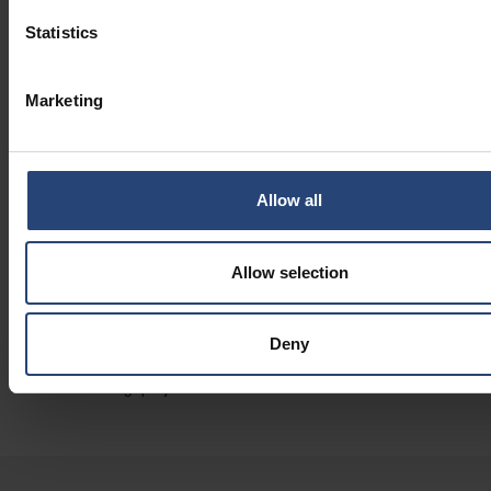
løsninger.
Statistics
LÆR MERE
Marketing
Bæredygtige løsninger
Konstrueret emballage til bæredygtige forsyningskæder
GreenCalc
Allow all
Nefab's egen certificerede beregner måler og kvantificerer
økonomiske og miljømæssige besparelser i vores løsninger.
Allow selection
Global levering og lokale tjenester
Med over 250 ingeniører fordelt på mere end 30 lokationer, der
Deny
arbejder sammen i et globalt netværk, kan du stole på os til dit
næste emballageprojekt.