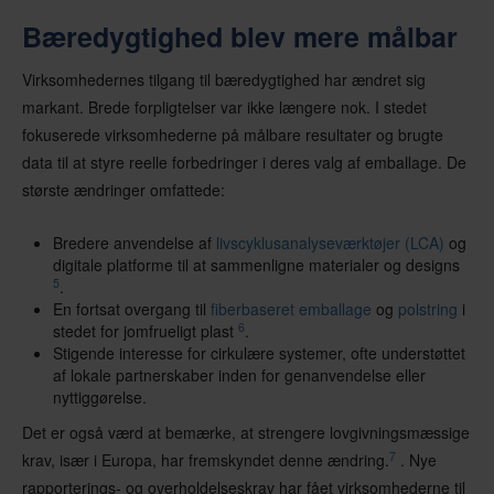
Bæredygtighed blev mere målbar
Virksomhedernes tilgang til bæredygtighed har ændret sig
markant. Brede forpligtelser var ikke længere nok. I stedet
fokuserede virksomhederne på målbare resultater og brugte
data til at styre reelle forbedringer i deres valg af emballage. De
største ændringer omfattede:
Bredere anvendelse af
livscyklusanalyseværktøjer (LCA)
og
digitale platforme til at sammenligne materialer og designs
5
.
En fortsat overgang til
fiberbaseret emballage
og
polstring
i
6
stedet for jomfrueligt plast
.
Stigende interesse for cirkulære systemer, ofte understøttet
af lokale partnerskaber inden for genanvendelse eller
nyttiggørelse.
Det er også værd at bemærke, at strengere lovgivningsmæssige
7
krav, især i Europa, har fremskyndet denne ændring.
. Nye
rapporterings- og overholdelseskrav har fået virksomhederne til