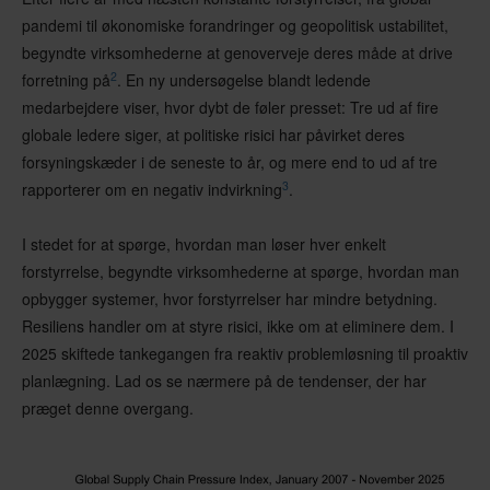
pandemi til økonomiske forandringer og geopolitisk ustabilitet,
begyndte virksomhederne at genoverveje deres måde at drive
2
forretning på
. En ny undersøgelse blandt ledende
medarbejdere viser, hvor dybt de føler presset: Tre ud af fire
globale ledere siger, at politiske risici har påvirket deres
forsyningskæder i de seneste to år, og mere end to ud af tre
3
rapporterer om en negativ indvirkning
.
I stedet for at spørge, hvordan man løser hver enkelt
forstyrrelse, begyndte virksomhederne at spørge, hvordan man
opbygger systemer, hvor forstyrrelser har mindre betydning.
Resiliens handler om at styre risici, ikke om at eliminere dem. I
2025 skiftede tankegangen fra reaktiv problemløsning til proaktiv
planlægning. Lad os se nærmere på de tendenser, der har
præget denne overgang.