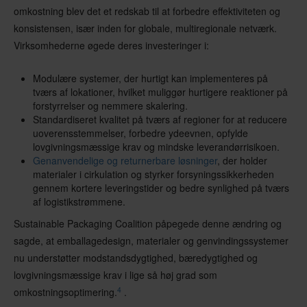
omkostning blev det et redskab til at forbedre effektiviteten og
konsistensen, især inden for globale, multiregionale netværk.
Virksomhederne øgede deres investeringer i:
Modulære systemer, der hurtigt kan implementeres på
tværs af lokationer, hvilket muliggør hurtigere reaktioner på
forstyrrelser og nemmere skalering.
Standardiseret kvalitet på tværs af regioner for at reducere
uoverensstemmelser, forbedre ydeevnen, opfylde
lovgivningsmæssige krav og mindske leverandørrisikoen.
Genanvendelige og returnerbare løsninger
, der holder
materialer i cirkulation og styrker forsyningssikkerheden
gennem kortere leveringstider og bedre synlighed på tværs
af logistikstrømmene.
Sustainable Packaging Coalition påpegede denne ændring og
sagde, at emballagedesign, materialer og genvindingssystemer
nu understøtter modstandsdygtighed, bæredygtighed og
lovgivningsmæssige krav i lige så høj grad som
4
omkostningsoptimering.
.