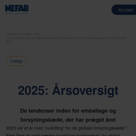
Kontakt
NYHEDER OG INDSIGT
2025
ÅRSOVERSIGT 2025: DE TENDENSER INDEN FOR EMBALLAGE OG FORSYNINGSKÆDE, DER PRÆGEDE
ÅRET
Indsigt
2025: Årsoversigt
De tendenser inden for emballage og
forsyningskæde, der har præget året
1
2025 var et år med "nulstilling" for de globale forsyningskæder
.
Efter flere år med næsten konstante forstyrrelser, fra global