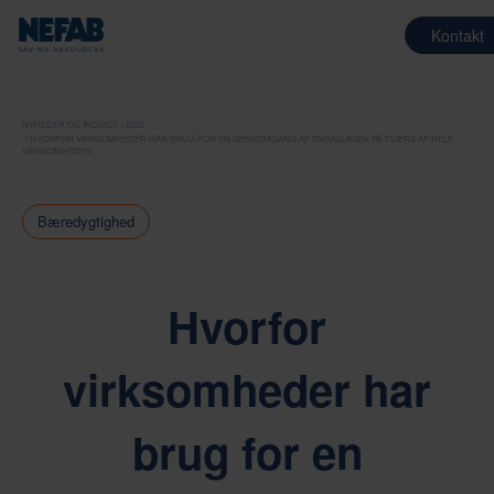
Kontakt
NYHEDER OG INDSIGT
2026
HVORFOR VIRKSOMHEDER HAR BRUG FOR EN GENNEMGANG AF EMBALLAGEN PÅ TVÆRS AF HELE
VIRKSOMHEDEN
Bæredygtighed
Hvorfor
virksomheder har
brug for en