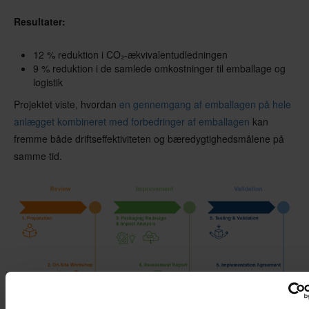
Resultater:
12 % reduktion i CO₂-ækvivalentudledningen
9 % reduktion i de samlede omkostninger til emballage og
logistik
Projektet viste, hvordan
en gennemgang af emballagen på hele
anlægget kombineret med forbedringer af emballagen
kan
fremme både driftseffektiviteten og bæredygtighedsmålene på
samme tid.