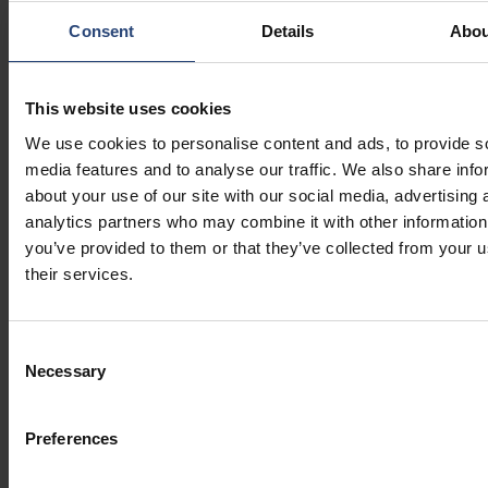
Sæt viden om emballage i praksis
Consent
Details
Abou
I det nuværende forsyningskædemiljø har virksomhederne brug
for konkrete metoder til at reducere omkostningerne, forbedre
This website uses cookies
bæredygtigheden og sikre, at emballagen fortsat overholder
We use cookies to personalise content and ads, to provide s
lovgivningen.
media features and to analyse our traffic. We also share info
about your use of our site with our social media, advertising 
I takt med at presset på forsyningskæden øges, kan emballage
analytics partners who may combine it with other information
ikke længere betragtes som et sekundært anliggende. En
you’ve provided to them or that they’ve collected from your u
struktureret gennemgang af emballagen er ofte det første skridt
their services.
mod at reducere kompleksiteten, forbedre den operationelle
ydeevne og udarbejde en emballagestrategi, der kan tilpasses i
takt med, at forsyningskæderne udvikler sig.
Consent
Necessary
Selection
Se, hvordan
Nefabs emballagevurdering
kan hjælpe med at
identificere muligheder med stor effekt og omsætte indsigt til
Preferences
handling.