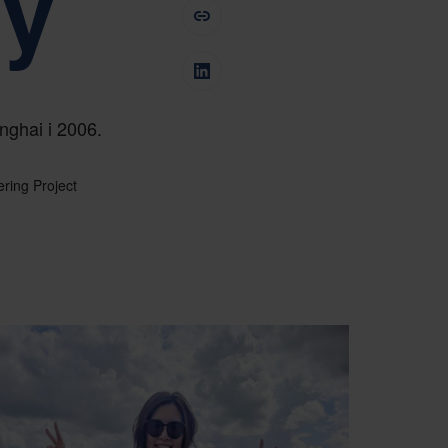
ly
nen i Nefab corporate governance
Tiếng Việt
Deutsch
Svenska
Suomi
Español
Eesti
Slovenčina
Nederlands
nghai i 2006.
ering Project