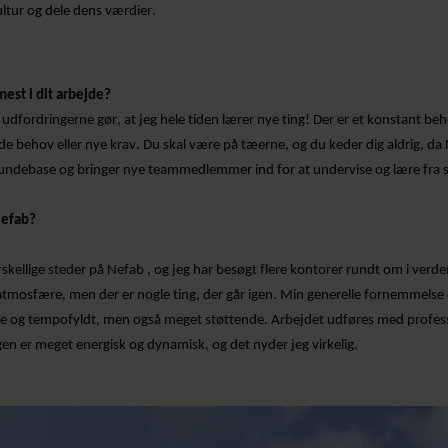
ltur og dele dens værdier.
est i dit arbejde?
fordringerne gør, at jeg hele tiden lærer nye ting! Der er et konstant beh
e behov eller nye krav. Du skal være på tæerne, og du keder dig aldrig, da
kundebase og bringer nye teammedlemmer ind for at undervise og lære fra s
Nefab?
rskellige steder på Nefab , og jeg har besøgt flere kontorer rundt om i verde
 atmosfære, men der er nogle ting, der går igen. Min generelle fornemmelse 
de og tempofyldt, men også meget støttende. Arbejdet udføres med profes
 er meget energisk og dynamisk, og det nyder jeg virkelig.