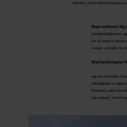
tilbyder, nyde virksomhedens ku
Hvad motiverer dig m
Mangfoldigheden og ud
for at matche ændred
vokser, udvider sin 
Hvad kendetegner 
Jeg har arbejdet 3 fo
selvfølgelig sin egen
fleksibel, udfordren
ydmyghed. Stemningen