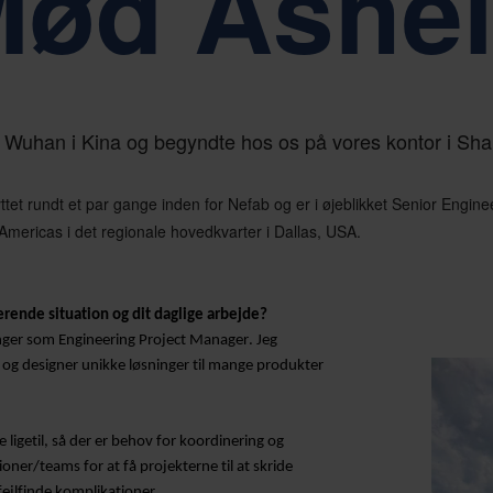
ød Ashe
nkelhed, respekt og empowerment
Bæredygtighed er ker
a Wuhan i Kina og begyndte hos os på vores kontor i Sha
ttet rundt et par gange inden for Nefab og er i øjeblikket Senior Engine
mericas i det regionale hovedkvarter i Dallas, USA.
rende situation og dit daglige arbejde?
nger som Engineering Project Manager. Jeg
r og designer unikke løsninger til mange produkter
 ligetil, så der er behov for koordinering og
er/teams for at få projekterne til at skride
fejlfinde komplikationer.