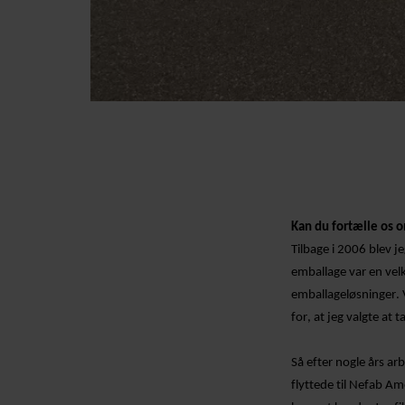
Kan du fortælle os o
Tilbage i 2006 blev j
emballage var en vel
emballageløsninger. 
for, at jeg valgte at t
Så efter nogle års arb
flyttede til Nefab Am