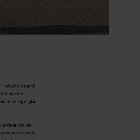
n.
Nefab's
tilgang til
på komplette
akt med. Jeg er glad
 nogle år, før jeg
 nye venner og lærte