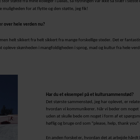
 stor støtte fra mine kolleger i Dallas, så flytningen var ikke så svær i sidst
muligheden for at flytte og den støtte, jeg fik!
r over hele verden nu?
 men helt sikkert fra
helt sikkert fra
mange forskellige steder. Det er fantast
at
opleve skønheden i mangfoldigheden i sprog, mad og kultur fra hele ver
Har du et eksempel på et kultursammenstød?
Det største sammenstød, jeg har oplevet, er relatere
hvordan vi kommunikerer. Når vi beder om noget i
uden at skulle bede om noget i form af et spørgsmå
høflig og bruge ord som "please, help, thank you" 
En anden forskel er, hvordan det at arbejde hårdt k