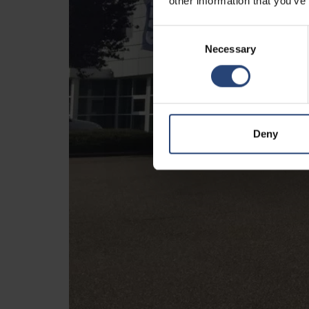
other information that you’ve
Consent
Necessary
Selection
Deny