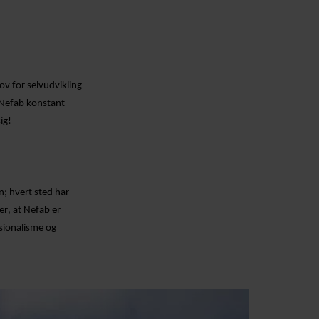
ov for selvudvikling
 Nefab konstant
ig!
n; hvert sted har
er, at Nefab er
sionalisme og