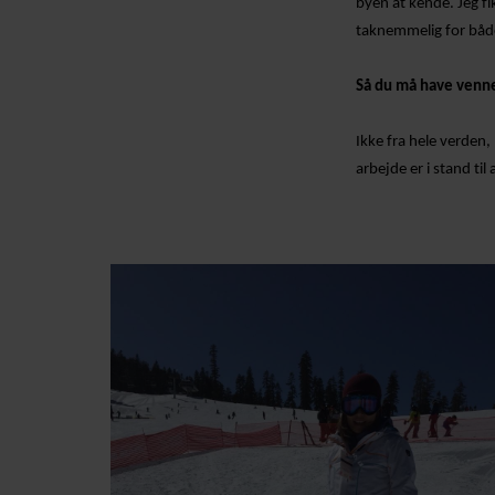
byen at kende. Jeg fik
taknemmelig for både 
Så du må have venne
Ikke fra hele verden,
arbejde
er i stand til 