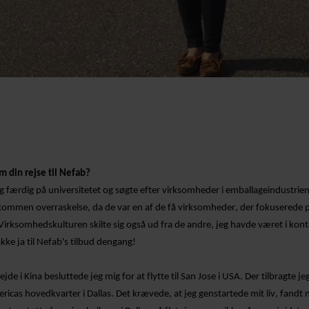
m din rejse til Nefab?
eg færdig på universitetet og søgte efter virksomheder i emballageindustrie
kommen overraskelse, da de var en af de få virksomheder, der fokuserede 
Virksomhedskulturen skilte sig også ud fra de andre, jeg havde været i kont
akke ja til
Nefab's
tilbud dengang!
ejde i Kina besluttede jeg mig for at flytte til San Jose i USA. Der tilbragte jeg
ericas hovedkvarter i Dallas. Det krævede, at jeg genstartede mit liv, fandt