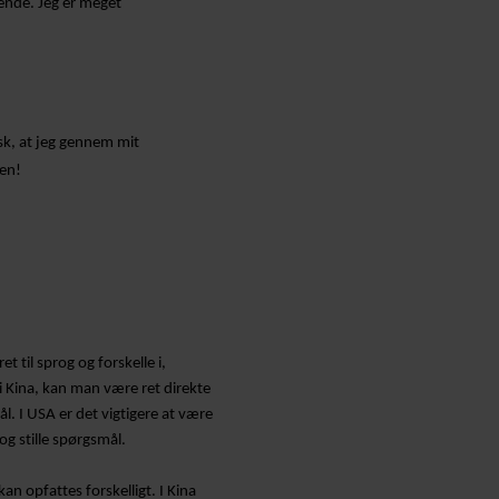
e ende. Jeg er meget
isk, at jeg gennem mit
den!
t til sprog og forskelle i,
 Kina, kan man være ret direkte
l. I USA er det vigtigere at være
og stille spørgsmål.
an opfattes forskelligt. I Kina