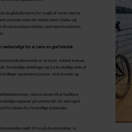
d de globale teams for nogle af vores største
ant sammen med det lokale team i Dallas og
r til nye kundeprodukter samt løse kundernes
er.
r nødvendige for at være en god teknisk
de kommunikative evner er et must. Jobbet kræver,
 i forskellige afdelinger og fra forskellige dele af
d kolleger og eksterne parter, som kunder og
ektledelsesevner, såsom evnen til at facilitere
rskellige opgaver på samme tid. Du skal også
d forståelse for forskellige materialer,
 virksomheden
nødt til
tro på de produkter, vi