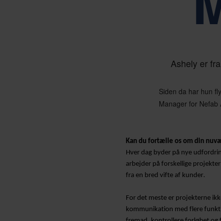
M
Drevet af vores kerneværdier e
Ashely er fr
Siden da har hun fly
Manager for Nefab A
Kan du fortælle os om din nuvæ
Hver dag byder på nye udfordri
arbejder på forskellige projekte
fra en bred vifte af kunder.
For det meste er projekterne ikke
kommunikation med flere funktion
fremad, kontrollere forløbet og 