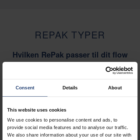
REPAK TYPER
Hvilken RePak passer til dit flow
Nefab RePak fås i forskellige versioner og kan
tilpasses dine behov med hensyn til størrelse,
Consent
Details
About
tilbehør og funktion. Læs mere nedenfor, eller
kontakt os i dag for at få mere at vide om vores
RePak sortiment.
This website uses cookies
We use cookies to personalise content and ads, to
provide social media features and to analyse our traffic.
We also share information about your use of our site with