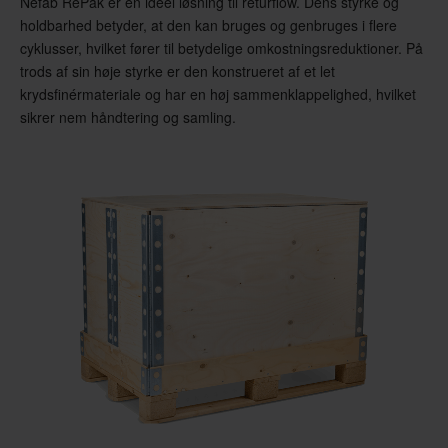
Nefab RePak er en ideel løsning til returflow. Dens styrke og
holdbarhed betyder, at den kan bruges og genbruges i flere
cyklusser, hvilket fører til betydelige omkostningsreduktioner. På
trods af sin høje styrke er den konstrueret af et let
krydsfinérmateriale og har en høj sammenklappelighed, hvilket
sikrer nem håndtering og samling.