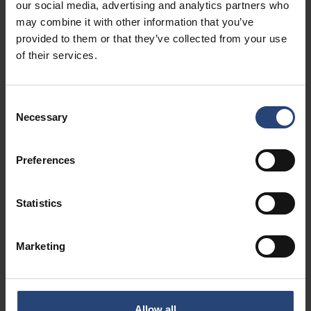
our social media, advertising and analytics partners who
may combine it with other information that you’ve
provided to them or that they’ve collected from your use
RePak P
of their services.
Holdbart og fleksibelt palleramme system med fire eller seks
hængsler i galvaniseret stål. Fås i standard- og specialstørrelser
Consent
med forskellige muligheder.
Necessary
Selection
Preferences
Statistics
Marketing
Allow all