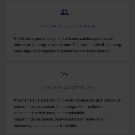
SUNDHED OG SIKKERHED
RePak løsninger er designet til at kunne samles og skilles ad
uden at skulle bruge et eneste søm. Det skaber både et sikrere og
mere støjsvagt arbejdsmiljø gennem hele forsyningskæden.
OMKOSTNINGSEFFEKTIV
At skifte fra en envejsløsning til et retursystem kan give betydelige
omkostningsbesparelser. Nefab's ingeniører hjælper din
virksomhed med at beregne den potentielle
omkostningsbesparelse, og hvor mange enheder der er
nødvendige for at optimere dit returflow.