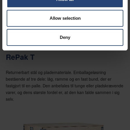
Allow selection
Deny
RePak T
Returnerbart stål og plademateriale. Emballageløsning
bestående af tre dele: låg, ramme og en fast bund, der er
fastgjort til en palle. Den anbefales til tunge eller pladskrævende
varer, og dens største fordel er, at den kan falde sammen i sig
selv.