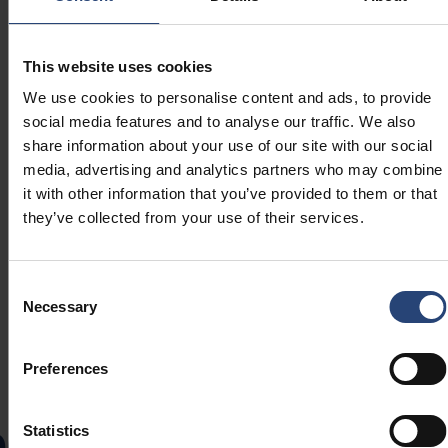
CO2 ja plastijäätmete vähendamine
Reflex-padjad vähendavad CO2-heitmeid ja
This website uses cookies
plastijäätmeid, kuna kasutavad kuni 100%
We use cookies to personalise content and ads, to provide
ringlussevõetud HDPE-d, mis on täielikult taaskasutatav.
social media features and to analyse our traffic. We also
Tänu kõrgele pesemisvõimele saab seda
share information about your use of our site with our social
korduvkasutatavat lahendust tõhusalt koguda ja
media, advertising and analytics partners who may combine
tagastada madala kütusekuluga.
it with other information that you’ve provided to them or that
they’ve collected from your use of their services.
Uurige jätkusuutlikkuse eeliseid
Consent
Necessary
Selection
Ringlusse võetud
Preferences
termovormitud
pehmenduslahenduse
Statistics