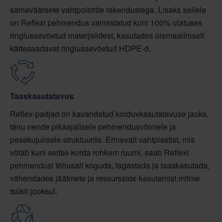
samaväärsete vahtpolstrite rakendustega. Lisaks sellele
on Reflexi pehmendus valmistatud kuni 100% ulatuses
ringlussevõetud materjalidest, kasutades ülemaailmselt
kättesaadavat ringlussevõetud HDPE-d.
Taaskasutatavus
Reflex-padjad on kavandatud korduvkasutatavuse jaoks,
tänu nende pikaajalisele pehmendusvõimele ja
pesakujulisele struktuurile. Erinevalt vahtplastist, mis
võtab kuni seitse korda rohkem ruumi, saab Reflexi
pehmendusi tõhusalt koguda, tagastada ja taaskasutada,
vähendades jäätmete ja ressursside kasutamist mitme
tsükli jooksul.