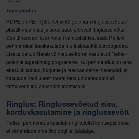
Taaskasutus
HDPE on PET-i järel teine kõige enam ringlussevõetav
plastik maailmas ja seda saab pidevalt ringlusse võtta.
See tähendab, et erinevalt vahtpolstritest saab Reflexi
pehmendusi taaskasutada munitsipaalkäitlusvoogudes.
Lisaks pakub Nefab võimaluse korral kasutatud Reflex-
polstrite tagasimüügiprogramme. Kui pehmendus on oma
elutsükli täitnud, kogume ja taaskasutame materjalid, et
kasutada neid uuesti toorainena ümbertöödeldud
termovormitud pakendite tootmiseks.
Ringlus: Ringlussevõetud sisu,
korduvkasutamine ja ringlussevõtt
Reflexi pehmendus kasutab ringikujulisi kontseptsioone,
et vähendada oma ökoloogilist jalajälge.