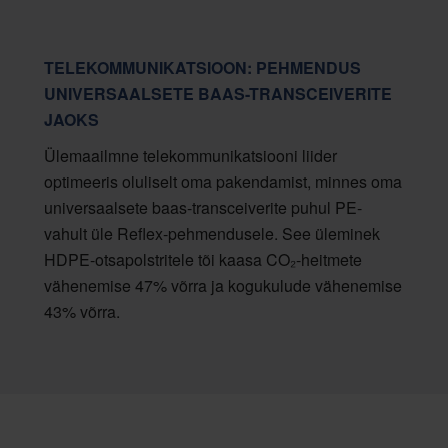
TELEKOMMUNIKATSIOON: PEHMENDUS
UNIVERSAALSETE BAAS-TRANSCEIVERITE
JAOKS
Ülemaailmne telekommunikatsiooni liider
optimeeris oluliselt oma pakendamist, minnes oma
universaalsete baas-transceiverite puhul PE-
vahult üle Reflex-pehmendusele. See üleminek
HDPE-otsapolstritele tõi kaasa CO₂-heitmete
vähenemise 47% võrra ja kogukulude vähenemise
43% võrra.