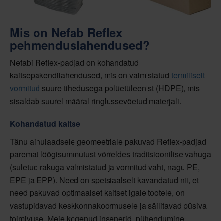
Mis on Nefab Reflex
pehmenduslahendused?
Nefabi Reflex-padjad on kohandatud
kaitsepakendilahendused, mis on valmistatud
termiliselt
vormitud
suure tihedusega polüetüleenist (HDPE), mis
sisaldab suurel määral ringlussevõetud materjali.
Kohandatud kaitse
Tänu ainulaadsele geomeetriale pakuvad Reflex-padjad
paremat löögisummutust võrreldes traditsioonilise vahuga
(suletud rakuga valmistatud ja vormitud vaht, nagu PE,
EPE ja EPP). Need on spetsiaalselt kavandatud nii, et
need pakuvad optimaalset kaitset igale tootele, on
vastupidavad keskkonnakoormusele ja säilitavad püsiva
toimivuse. Meie kogenud insenerid, pühendumine