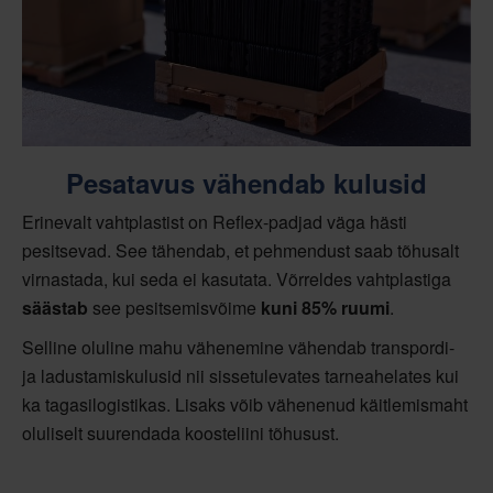
Pesatavus vähendab kulusid
Erinevalt vahtplastist on Reflex-padjad väga hästi
pesitsevad. See tähendab, et pehmendust saab tõhusalt
virnastada, kui seda ei kasutata. Võrreldes vahtplastiga
säästab
see pesitsemisvõime
kuni 85% ruumi
.
Selline oluline mahu vähenemine vähendab transpordi-
ja ladustamiskulusid nii sissetulevates tarneahelates kui
ka tagasilogistikas. Lisaks võib vähenenud käitlemismaht
oluliselt suurendada koosteliini tõhusust.