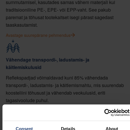
summutamisel, kasutades samas vähem materjali kui
traditsiooniline PE-, EPE- või EPP-vaht. See pakub
paremat ja tõhusat tootekaitset isegi pärast sagedast
taaskasutamist.
Avastage suurepärane pehmendus
Vähendage transpordi-, ladustamis- ja
käitlemiskulusid
Reflekspadjad võimaldavad kuni 85% vähendada
transpordi-, ladustamis- ja käitlemismahtu, mis suurendab
koosteliini tõhusust ja vähendab veokulusid, eriti
tagasivoolude puhul.
Kuidas pesemisvõimalus vähendab kulusid
Consent
Details
About