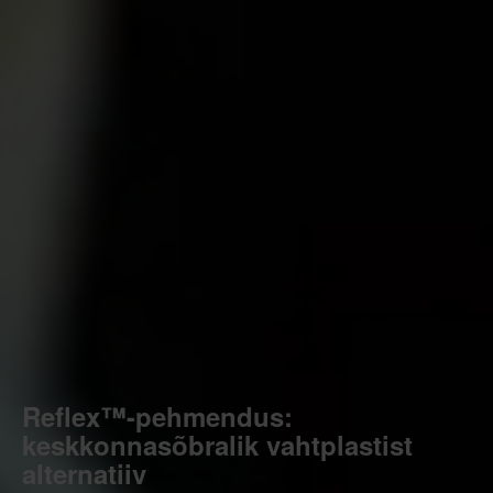
Reflex™-pehmendus:
keskkonnasõbralik vahtplastist
alternatiiv