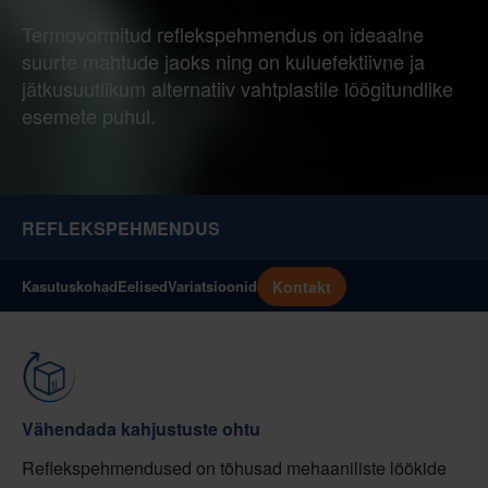
Termovormitud reflekspehmendus on ideaalne
suurte mahtude jaoks ning on kuluefektiivne ja
jätkusuutlikum alternatiiv vahtplastile löögitundlike
esemete puhul.
REFLEKSPEHMENDUS
Kontakt
Kasutuskohad
Eelised
Variatsioonid
Vähendada kahjustuste ohtu
Reflekspehmendused on tõhusad mehaaniliste löökide