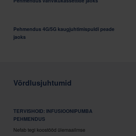
Pehmendus vahvikukassettide jaoks
Pehmendus 4G/5G kaugjuhtimispuldi peade
jaoks
Võrdlusjuhtumid
TERVISHOID: INFUSIOONIPUMBA
PEHMENDUS
Nefab tegi koostööd ülemaailmse