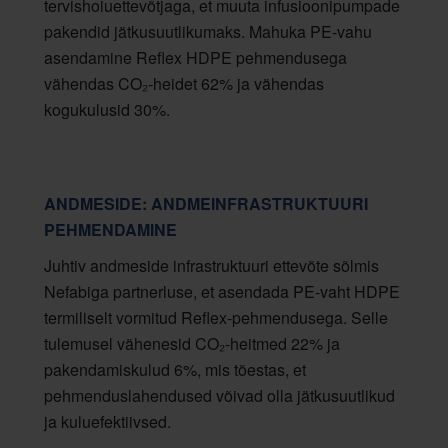
tervishoiuettevõtjaga, et muuta infusioonipumpade
pakendid jätkusuutlikumaks. Mahuka PE-vahu
asendamine Reflex HDPE pehmendusega
vähendas CO₂-heidet 62% ja vähendas
kogukulusid 30%.
ANDMESIDE: ANDMEINFRASTRUKTUURI
PEHMENDAMINE
Juhtiv andmeside infrastruktuuri ettevõte sõlmis
Nefabiga partnerluse, et asendada PE-vaht HDPE
termiliselt vormitud Reflex-pehmendusega. Selle
tulemusel vähenesid CO₂-heitmed 22% ja
pakendamiskulud 6%, mis tõestas, et
pehmenduslahendused võivad olla jätkusuutlikud
ja kuluefektiivsed.