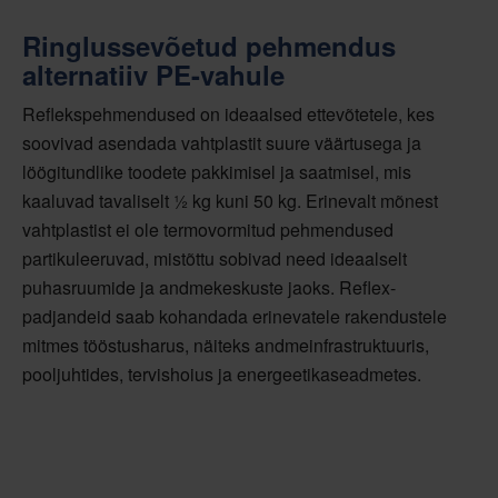
Ringlussevõetud pehmendus
alternatiiv PE-vahule
Reflekspehmendused on ideaalsed ettevõtetele, kes
soovivad asendada vahtplastit suure väärtusega ja
löögitundlike toodete pakkimisel ja saatmisel, mis
kaaluvad tavaliselt ½ kg kuni 50 kg. Erinevalt mõnest
vahtplastist ei ole termovormitud pehmendused
partikuleeruvad, mistõttu sobivad need ideaalselt
puhasruumide ja andmekeskuste jaoks. Reflex-
padjandeid saab kohandada erinevatele rakendustele
mitmes tööstusharus, näiteks andmeinfrastruktuuris,
pooljuhtides, tervishoius ja energeetikaseadmetes.