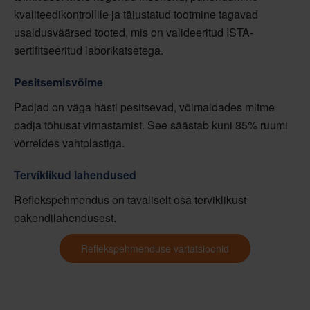
kvaliteedikontrollile ja täiustatud tootmine tagavad
usaldusväärsed tooted, mis on valideeritud ISTA-
sertifitseeritud laborikatsetega.
Pesitsemisvõime
Padjad on väga hästi pesitsevad, võimaldades mitme
padja tõhusat virnastamist. See säästab kuni 85% ruumi
võrreldes vahtplastiga.
Terviklikud lahendused
Reflekspehmendus on tavaliselt osa terviklikust
pakendilahendusest.
Reflekspehmenduse variatsioonid