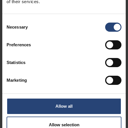
of their services.
We bieden verschillende soorten ESD-oplossingen
om ervoor te zorgen dat we u kunnen helpen,
Consent
Necessary
Selection
ongeacht het product dat u verzendt. Hieronder
vindt u enkele producten die we aanbieden.
Preferences
Statistics
Marketing
Allow all
Schuim
ESD-tassen
Allow selection