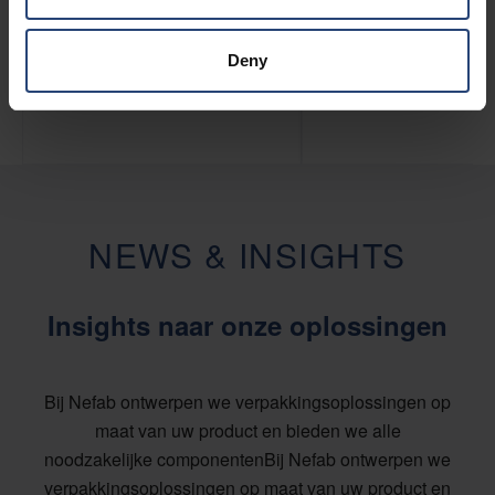
We bieden een breed scala 
Nefab biedt een breed assortiment aan
dissapatief schuim om produc
statische afschermingen en
helpen beschermen tegen ele
polyethyleen zakken voor ESD-
Deny
statische ontlading.
bescherming.
NEWS & INSIGHTS
Insights naar onze oplossingen
Bij Nefab ontwerpen we verpakkingsoplossingen op
maat van uw product en bieden we
alle
noodzakelijke componenten
Bij Nefab ontwerpen we
verpakkingsoplossingen op maat van uw product en