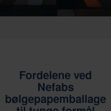
Fordelene ved
Nefabs
bølgepapemballage
til tunge formål