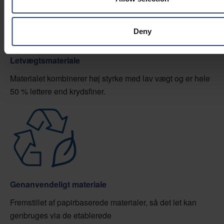
Deny
Letvægtsmateriale
Materialet kombinerer høj styrke med lav vægt og er hele
50 % lettere end krydsfiner.
Genanvendeligt materiale
Fremstillet af papirbaserede materialer, så det let kan
genbruges via de etablerede