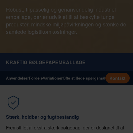
Robust, tilpasselig og genanvendelig industriel
emballage, der er udviklet til at beskytte tunge
produkter, mindske miljøpåvirkningen og sænke de
samlede logistikomkostninger.
KRAFTIG BØLGEPAPEMBALLAGE
Kontakt
Anvendelser
Fordele
Variationer
Ofte stillede spørgsmål
Stærk, holdbar og fugtbestandig
Fremstillet af ekstra stærk bølgepap, der er designet til at