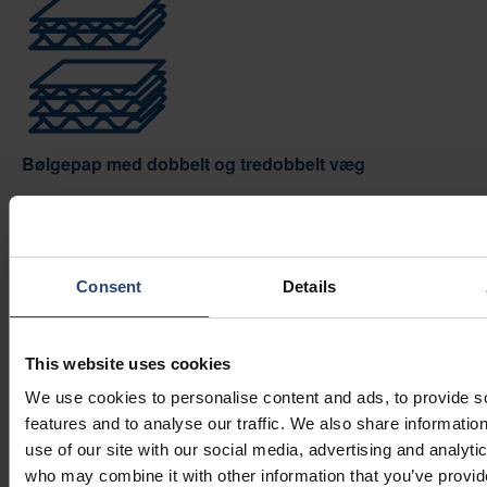
Bølgepap med dobbelt og tredobbelt væg
Bølgepap af høj kvalitet med dobbelt- og tredobbelt væg
til tunge belastninger.
Consent
Details
This website uses cookies
We use cookies to personalise content and ads, to provide s
features and to analyse our traffic. We also share informatio
Høje ECT-værdier (Edge Crush Test)
use of our site with our social media, advertising and analyti
Bølgepap med høje ECT-værdier, typisk over 15 kN/m,
who may combine it with other information that you’ve provid