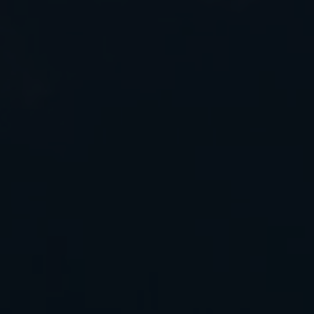
litate, respect și împuternicire.
Sustenabilitatea se afl