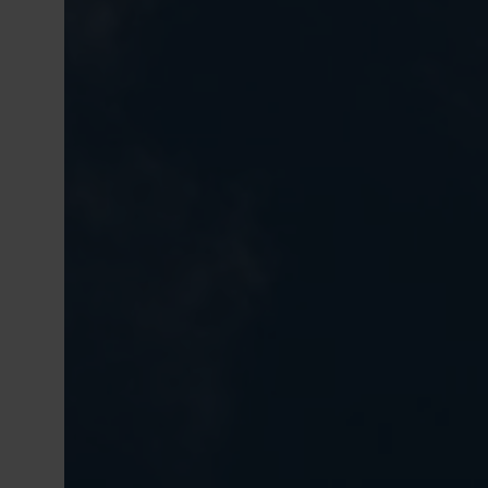
Conduși de valorile noastre de bază: simp