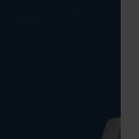
ă în centrul guvernantei corporative Nefab
Tiếng Việt
Deutsch
Svenska
Suomi
Español
Eesti
Slovenčina
Nederlands