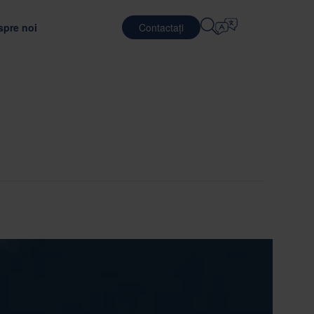
spre noi
Contactați
Selectați Limba
E
SERVICII DE LOGISTICĂ
APĂRARE
English
中文 (简体)
unătățirea eficienței transportului
jutorul unui material de ambalare optim
 Nefab
Logistică contractuală
Română
Dansk
noștință cu oamenii noștri
Servicii de ambalare
中文 (繁體)
Português
c
l Global Trainee
Servicii de punere in comun
Čeština
Polski
ONARE
ăți de angajare
SEMICONDUCTORI
uarea furnizorilor
ea ambalajelor
Français (Canada)
Norsk
Français
Lietuvių
Português Brasileiro
한국어
ANȚĂ ȘI CONFORMITATE
Español (América Latina)
Italiano