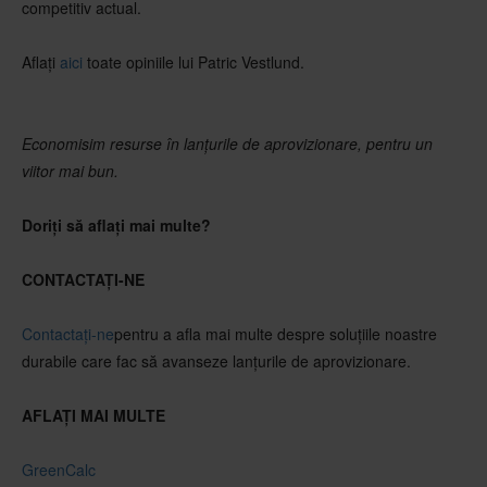
competitiv actual.
Aflați
aici
toate opiniile lui Patric Vestlund.
Economisim resurse în lanțurile de aprovizionare, pentru un
viitor mai bun.
Doriți să aflați mai multe?
CONTACTAȚI-NE
Contactați-ne
pentru a afla mai multe despre soluțiile noastre
durabile care fac să avanseze lanțurile de aprovizionare.
AFLAȚI MAI MULTE
GreenCalc