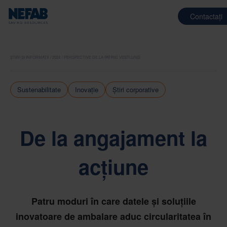
Contactați
ȘTIRI ȘI INFORMAȚII
2024
PERSPECTIVE DE LA PATRIC VESTLUND
Sustenabilitate
Inovație
Știri corporative
De la angajament la
acțiune
Patru moduri în care datele și soluțiile
inovatoare de ambalare aduc circularitatea în