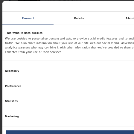
ȘTIRI CORPORATIVE
2026.07.14
Consent
Details
Abou
De ce ambalajele durabile
înseamnă mai mult decât simple
This website uses cookies
materiale
We use cookies to personalise content and ads, to provide social media features and to ana
traffic. We also share information about your use of our site with our social media, advertis
ȘTIRI CORPORATIVE
analytics partners who may combine it with other information that you’ve provided to them o
collected from your use of their services.
2026.06.29
Cum pot producătorii să-și
Consent
regionalizeze operațiunile fără a
Necessary
Selection
compromite consecvența
PERSPECTIVE
Preferences
Statistics
Marketing
Abonează-te la actualizările