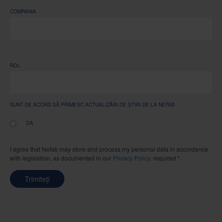
COMPANIA
ROL
SUNT DE ACORD SĂ PRIMESC ACTUALIZĂRI DE ȘTIRI DE LA NEFAB
DA
I agree that Nefab may store and process my personal data in accordance
with legislation, as documented in our
Privacy Policy
. required *
Trimiteți