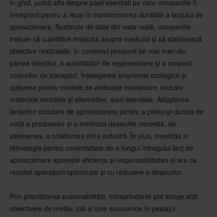
În ghid, puteți afla despre pașii esențiali pe care companiile îi
întreprind pentru a reuși în transformarea durabilă a lanțului de
aprovizionare. Susținute de date din viața reală, companiile
trebuie să cuantifice impactul asupra mediului și să stabilească
obiective realizabile, în contextul presiunii tot mai mari din
partea clienților, a autorităților de reglementare și a creșterii
costurilor de transport. Înțelegerea amprentei ecologice și
opțiunea pentru modele de ambalaje inovatoare, inclusiv
materiale reciclate și alternative, sunt esențiale. Adoptarea
lanțurilor circulare de aprovizionare pentru a prelungi durata de
viață a produselor și a minimiza deșeurile necesită, de
asemenea, o colaborare între industrii. În plus, investiția în
tehnologie pentru conectivitate de-a lungul întregului lanț de
aprovizionare sporește eficiența și responsabilitatea și are ca
rezultat operațiuni optimizate și cu reducere a deșeurilor.
Prin prioritizarea sustenabilității, întreprinderile pot atinge atât
obiectivele de mediu, cât și cele economice în peisajul