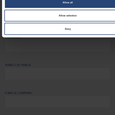
noastre de știri
Allow all
Fill in the Form
Allow selection
We provide you with the latest News and Insights, subscribe today!
Deny
PRENUMELE
NUMELE DE FAMILIE
E-MAILUL COMPANIEI