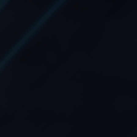
litate, respect și împuternicire.
Sustenabilitatea se afl