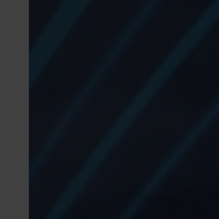
Conduși de valorile noastre de bază: simp