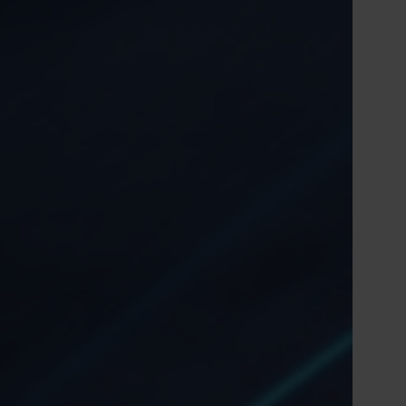
ă în centrul guvernantei corporative Nefab
Tiếng Việt
Deutsch
Svenska
Suomi
Español
Eesti
Slovenčina
Nederlands