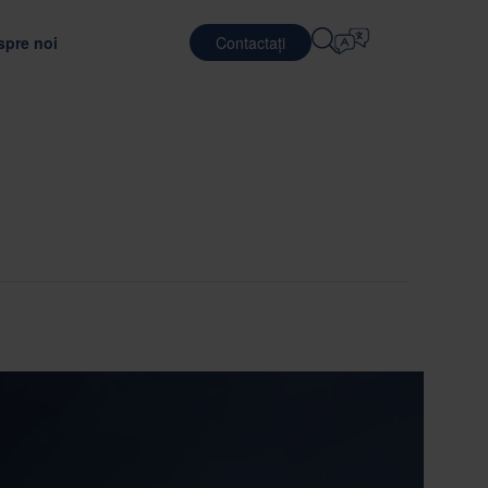
spre noi
Contactați
Selectați Limba
E
SERVICII DE LOGISTICĂ
APĂRARE
English
中文 (简体)
unătățirea eficienței transportului
jutorul unui material de ambalare optim
 Nefab
Logistică contractuală
Română
Dansk
noștință cu oamenii noștri
Servicii de ambalare
中文 (繁體)
Português
c
l Global Trainee
Servicii de punere in comun
Čeština
Polski
ONARE
ăți de angajare
SEMICONDUCTORI
uarea furnizorilor
ea ambalajelor
Français (Canada)
Norsk
Français
Lietuvių
Português Brasileiro
한국어
ANȚĂ ȘI CONFORMITATE
Español (América Latina)
Italiano