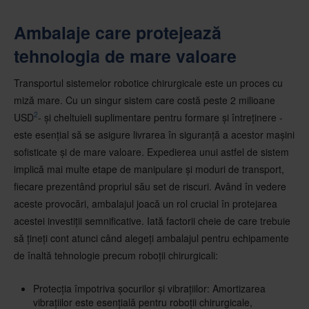
Ambalaje care protejează
tehnologia de mare valoare
Transportul sistemelor robotice chirurgicale este un proces cu
miză mare. Cu un singur sistem care costă peste 2 milioane
2
USD
- și cheltuieli suplimentare pentru formare și întreținere -
este esențial să se asigure livrarea în siguranță a acestor mașini
sofisticate și de mare valoare. Expedierea unui astfel de sistem
implică mai multe etape de manipulare și moduri de transport,
fiecare prezentând propriul său set de riscuri. Având în vedere
aceste provocări, ambalajul joacă un rol crucial în protejarea
acestei investiții semnificative. Iată factorii cheie de care trebuie
să țineți cont atunci când alegeți ambalajul pentru echipamente
de înaltă tehnologie precum roboții chirurgicali:
Protecția împotriva șocurilor și vibrațiilor: Amortizarea
vibrațiilor este esențială pentru roboții chirurgicale,