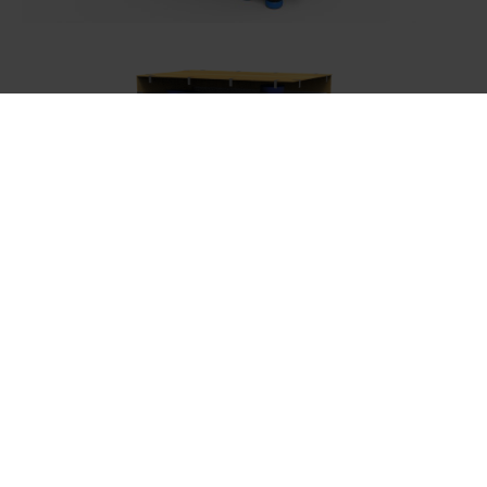
ExPak XL este o soluție de ambalare ușoară, din placaj de
inginerie, care reduce greutatea, îmbunătățește eficiența
manipulării și protejează roboții chirurgicali de mare valoare cu
caracteristici personalizate de absorbție a șocurilor, rezultând în