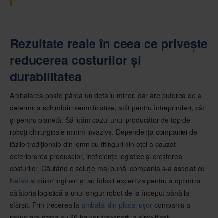
Rezultate reale în ceea ce privește
reducerea costurilor și
durabilitatea
Ambalarea poate părea un detaliu minor, dar are puterea de a
determina schimbări semnificative, atât pentru întreprinderi, cât
și pentru planetă. Să luăm cazul unui producător de top de
roboți chirurgicale minim invazive. Dependența companiei de
lăzile tradiționale din lemn cu fitinguri din oțel a cauzat
deteriorarea produselor, ineficiențe logistice și creșterea
costurilor. Căutând o soluție mai bună, compania s-a asociat cu
Nefab
ai căror ingineri și-au folosit expertiza pentru a optimiza
călătoria logistică a unui singur robot de la început până la
sfârșit. Prin trecerea la
ambalaj din placaj ușor
compania a
redus greutatea cu 60 kg per transport, a simplificat