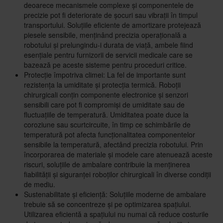
deoarece mecanismele complexe și componentele de
precizie pot fi deteriorate de șocuri sau vibrații în timpul
transportului. Soluțiile eficiente de amortizare protejează
piesele sensibile, menținând precizia operațională a
robotului și prelungindu-i durata de viață, ambele fiind
esențiale pentru furnizorii de servicii medicale care se
bazează pe aceste sisteme pentru proceduri critice.
Protecție împotriva climei: La fel de importante sunt
rezistența la umiditate și protecția termică. Roboții
chirurgicali conțin componente electronice și senzori
sensibili care pot fi compromiși de umiditate sau de
fluctuațiile de temperatură. Umiditatea poate duce la
coroziune sau scurtcircuite, în timp ce schimbările de
temperatură pot afecta funcționalitatea componentelor
sensibile la temperatură, afectând precizia robotului. Prin
încorporarea de materiale și modele care atenuează aceste
riscuri, soluțiile de ambalare contribuie la menținerea
fiabilității și siguranței roboților chirurgicali în diverse condiții
de mediu.
Sustenabilitate și eficiență: Soluțiile moderne de ambalare
trebuie să se concentreze și pe optimizarea spațiului.
Utilizarea eficientă a spațiului nu numai că reduce costurile