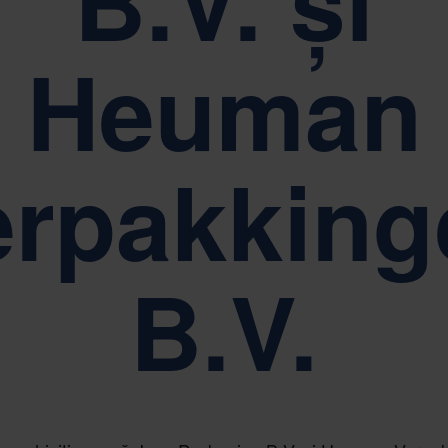
B.V. și
Heuman
erpakking
B.V.