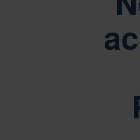
N
Conduși de valorile noastre de bază: simp
ac