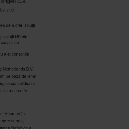
kingen B.V.
balare.
ea de a oferi soluții
 soluții HD din
servicii de
ru a-și consolida
g Netherlands B.V.,
ium pe bază de lemn
ategică consolidează
misi resurse în
nței Heuman în
camere curate,
citatea Nefab de a