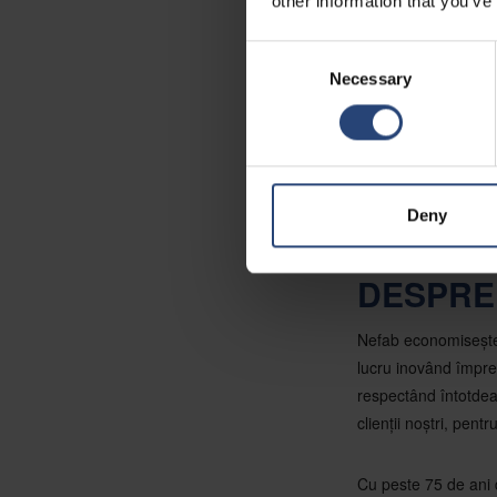
other information that you’ve
În urma achiziționă
cu o cifră de afacer
Consent
Necessary
Selection
Pentru mai multe i
Marketing și Comun
Pentru a afla mai mu
Deny
nostru web
Soluții
DESPRE
Nefab economisește 
lucru inovând împreu
respectând întotdeau
clienții noștri, pent
Cu peste 75 de ani 