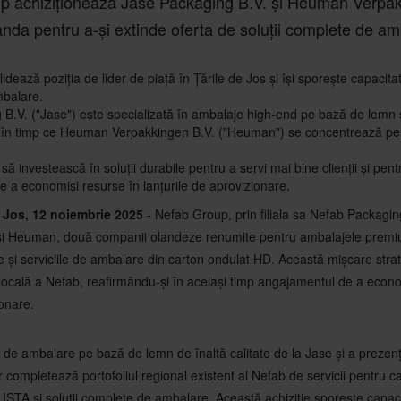
p achiziționează Jase Packaging B.V. și Heuman Verpak
anda pentru a-și extinde oferta de soluții complete de am
idează poziția de lider de piață în Țările de Jos și își sporește capacitat
balare.
B.V. ("Jase") este specializată în ambalaje high-end pe bază de lemn și
, în timp ce Heuman Verpakkingen B.V. ("Heuman") se concentrează pe 
ă investească în soluții durabile pentru a servi mai bine clienții și pent
 a economisi resurse în lanțurile de aprovizionare.
e Jos, 12 noiembrie 2025
- Nefab Group, prin filiala sa Nefab Packagin
e și Heuman, două companii olandeze renumite pentru ambalajele prem
te și serviciile de ambalare din carton ondulat HD. Această mișcare str
 locală a Nefab, reafirmându-și în același timp angajamentul de a econo
ionare.
r de ambalare pe bază de lemn de înaltă calitate de la Jase și a preze
r completează portofoliul regional existent al Nefab de servicii pentru 
e ISTA și soluții complete de ambalare. Această achiziție sporește capa