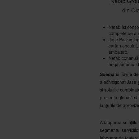
Nefab Grou
din Ol
Nefab își consol
complete de am
Jase Packaging 
carton ondulat
ambalare.
Nefab continuă s
angajamentul de
Suedia și Țările d
a achiziționat Jas
și soluțiile combina
prezența globală și
lanțurile de aproviz
Adăugarea soluțiilo
segmentul serviciilo
laborator de testar