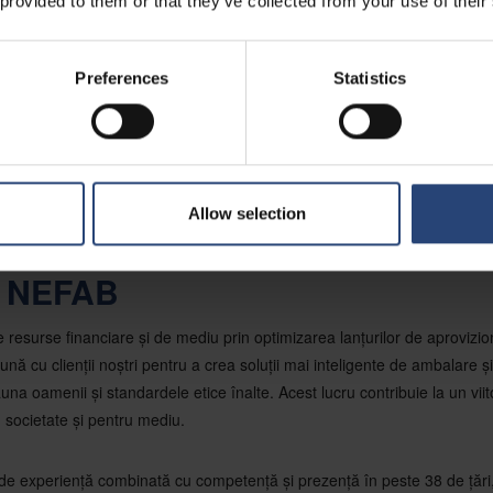
 provided to them or that they’ve collected from your use of their
rii Jase și Heuman, grupul Nefab numără în prezent peste 5 000 de angaj
i anuală de peste 10 miliarde SEK.
Preferences
Statistics
nformații, vă rugăm să contactați: Oscar Gestblom (oscar.gestblom@n
icare, Nefab AB Mobil: +46 72 583 81 03
lte despre soluțiile inovatoare și durabile de ambalare Nefab, vă rugăm s
Allow selection
 de ambalare | Nefab Group
 NEFAB
resurse financiare și de mediu prin optimizarea lanțurilor de aprovizi
nă cu clienții noștri pentru a crea soluții mai inteligente de ambalare și 
na oamenii și standardele etice înalte. Acest lucru contribuie la un vii
ru societate și pentru mediu.
de experiență combinată cu competență și prezență în peste 38 de țări, 