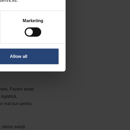
 services.
ați în 38 de țări,
Marketing
efab.com) EVP
ă vizitați site-ul
Allow all
onare. Facem acest
logistică,
tor mai bun pentru
oferim soluții