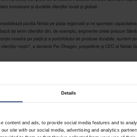
lare inovatoare și durabile clienților locali și globali.
onsolidează poziția Nefab pe piața regională și ne sporește capacitatea d
 bază de lemn clienților din, de exemplu, segmente-cheie precum Sănă
enței noastre pe piață și a portofoliului de produse durabile, suntem pre
 clienților noștri", a declarat Per Öhagen, președinte și CEO al Nefab G
e alăturăm grupului Nefab și să contribuim la misiunea și propunerea 
mbițioasă de creștere a Nefab și angajamentul față de serviciile pentru cl
ază perfect cu propriile noastre valori și așteptăm cu nerăbdare să creș
erden și Peter Jacobs, proprietari ai Jase și Heuman.
Details
e permite să ne îmbunătățim în continuare capacitatea de a oferi soluți
financiare și de mediu pentru clienții noștri regionali și locali. Suntem 
an în cadrul grupului Nefab", a declarat Rui Garrido, vicepreședinte e
e content and ads, to provide social media features and to analy
 our site with our social media, advertising and analytics partn