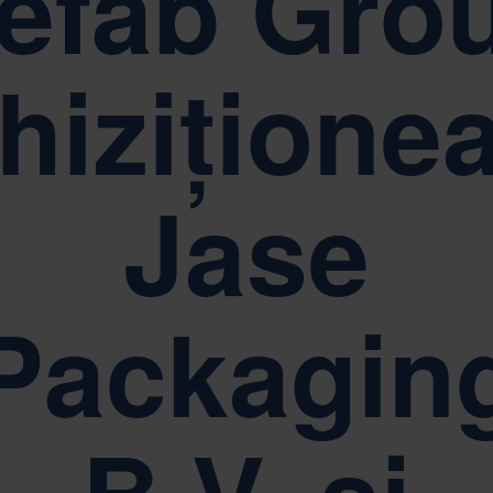
efab Gro
litate, respect și împuternicire.
Sustenabilitatea se afl
hizițione
Jase
Packagin