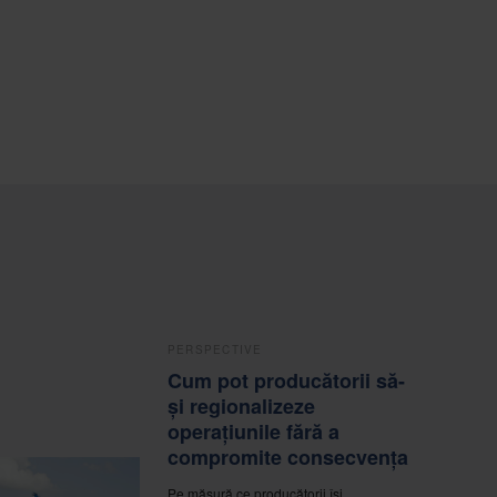
PERSPECTIVE
Cum pot producătorii să-
și regionalizeze
operațiunile fără a
compromite consecvența
Pe măsură ce producătorii își