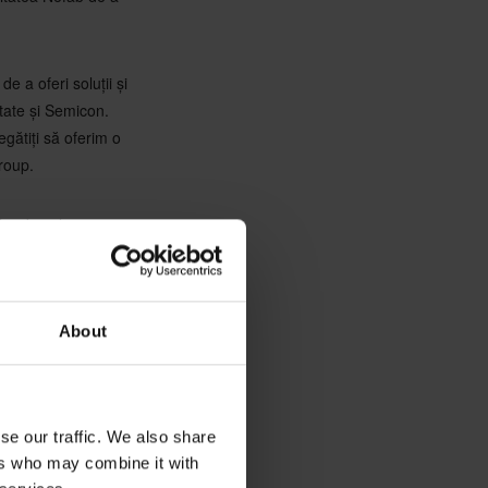
e a oferi soluții și
tate și Semicon.
gătiți să oferim o
roup.
lor de valoare
ienți și eficiența
tem împreună", au
About
i inovatoare care
încântați să primim
xecutiv al Nefab
se our traffic. We also share
ers who may combine it with