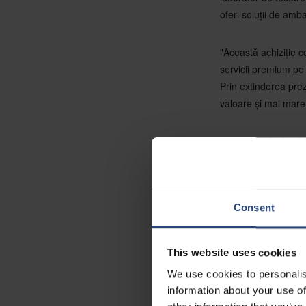
oferi soluții de amba
"Această achiziție c
servicii premium pe
Prin extinderea prez
valoare și mai mare
"Suntem mândri să n
globală. Strategia a
resurselor se alini
declarat Martijn Se
Consent
"Această achiziție n
generează beneficii 
This website uses cookies
echipa Jase și Heum
We use cookies to personalis
EMEA.
information about your use of