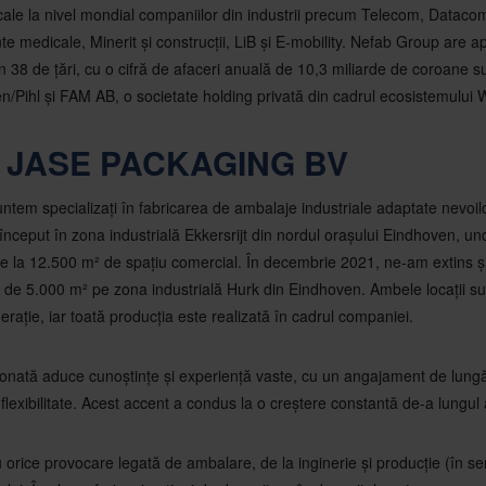
locale la nivel mondial companiilor din industrii precum Telecom, Datac
e medicale, Minerit și construcții, LiB și E-mobility. Nefab Group are 
în 38 de țări, cu o cifră de afaceri anuală de 10,3 miliarde de coroane s
n/Pihl și FAM AB, o societate holding privată din cadrul ecosistemului 
 JASE PACKAGING BV
untem specializați în fabricarea de ambalaje industriale adaptate nevoilor
început în zona industrială Ekkersrijt din nordul orașului Eindhoven, u
ie la 12.500 m² de spațiu comercial. În decembrie 2021, ne-am extins ș
e de 5.000 m² pe zona industrială Hurk din Eindhoven. Ambele locații su
nerație, iar toată producția este realizată în cadrul companiei.
onată aduce cunoștințe și experiență vaste, cu un angajament de lungă
 și flexibilitate. Acest accent a condus la o creștere constantă de-a lungul 
u orice provocare legată de ambalare, de la inginerie și producție (în se