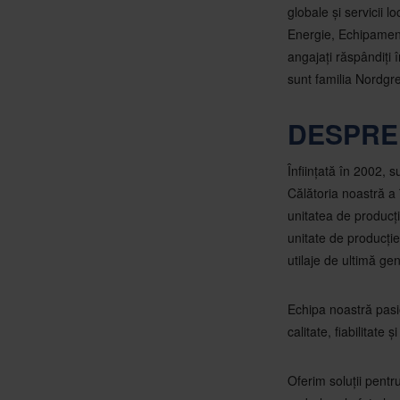
globale și servicii 
Energie, Echipament
angajați răspândiți 
sunt familia Nordgre
DESPRE
Înființată în 2002, s
Călătoria noastră a 
unitatea de producț
unitate de producți
utilaje de ultimă ge
Echipa noastră pasi
calitate, fiabilitate
Oferim soluții pentr