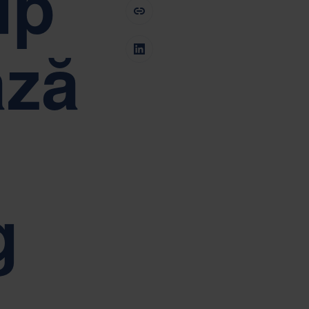
up
ă în centrul guvernantei corporative Nefab
Tiếng Việt
Deutsch
Svenska
Suomi
ază
Español
Eesti
Slovenčina
Nederlands
g