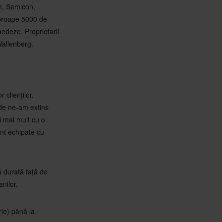
om, Semicon,
aproape 5000 de
uedeze. Proprietarii
Wallenberg.
 clienților.
nde ne-am extins
i mai mult cu o
nt echipate cu
 durată față de
anilor.
rie) până la