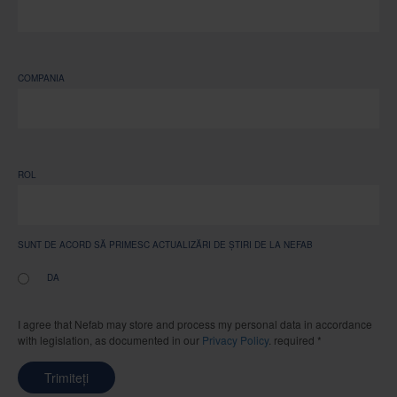
COMPANIA
ROL
SUNT DE ACORD SĂ PRIMESC ACTUALIZĂRI DE ȘTIRI DE LA NEFAB
DA
I agree that Nefab may store and process my personal data in accordance
with legislation, as documented in our
Privacy Policy
. required *
Trimiteți