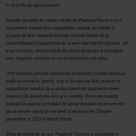
în lanțurile de aprovizionare.
Soluțiile durabile din plastic oferite de Plasticos Flome sunt o
completare excelentă a capacităților actuale ale Nefab în
Europa de Sud. Această achiziție permite Nefab să își
îmbunătățească capacitatea de a servi atât clienții regionali, cât
și pe cei locali, oferind soluții de ultimă generație și ecologice
care răspund cerințelor în continuă evoluție ale pieței.
"
Prin această achiziție importantă consolidăm poziția Nefab pe
piață nu numai în Spania, ci și în Europa de Sud, precum și
capacitatea noastră de a sprijini clienții din segmente-cheie
precum LiB (baterii litiu-ion) și e-mobility. Prezența noastră
extinsă pe piață și portofoliul de soluții durabile ne vor permite
să ne servim clienții și mai bine
"
,
a declarat Per Öhagen,
președinte și CEO al Nefab Group.
Timp de peste 40 de ani, Plasticos Flome s-a specializat în