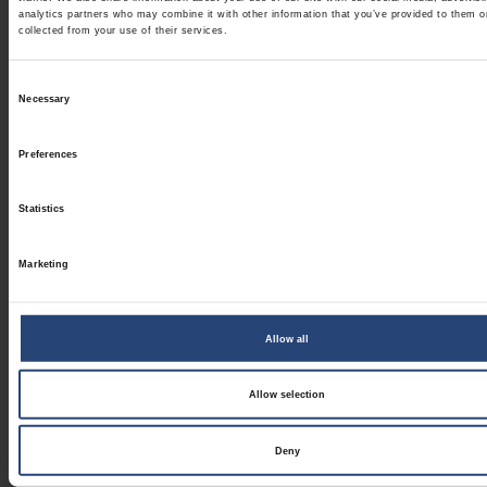
analytics partners who may combine it with other information that you’ve provided to them o
Modificări în Consiliul de
collected from your use of their services.
Administrație al Nefab
ȘTIRI CORPORATIVE
Consent
Necessary
Selection
2026.07.14
Preferences
De ce ambalajele durabile
înseamnă mai mult decât simple
materiale
Statistics
ȘTIRI CORPORATIVE
Marketing
2026.06.29
Cum pot producătorii să-și
regionalizeze operațiunile fără a
Allow all
compromite consecvența
PERSPECTIVE
Allow selection
Deny