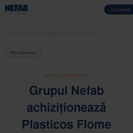
Contactați
ȘTIRI ȘI INFORMAȚII
2025
GRUPUL NEFAB ACHIZIȚIONEAZĂ PLASTICOS FLOME
Știri corporative
ȘTIRI ȘI INFORMAȚII
Grupul Nefab
achiziționează
Plasticos Flome