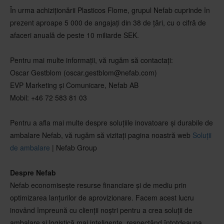
În urma achiziționării Plasticos Flome, grupul Nefab cuprinde în
prezent aproape 5 000 de angajați din 38 de țări, cu o cifră de
afaceri anuală de peste 10 miliarde SEK.
Pentru mai multe informații, vă rugăm să contactați:
Oscar Gestblom (oscar.gestblom@nefab.com)
EVP Marketing și Comunicare, Nefab AB
Mobil: +46 72 583 81 03
Pentru a afla mai multe despre soluțiile inovatoare și durabile de
ambalare Nefab, vă rugăm să vizitați pagina noastră web
Soluții
de ambalare
| Nefab Group
Despre Nefab
Nefab economisește resurse financiare și de mediu prin
optimizarea lanțurilor de aprovizionare. Facem acest lucru
inovând împreună cu clienții noștri pentru a crea soluții de
ambalare și logistică mai inteligente, respectând întotdeauna