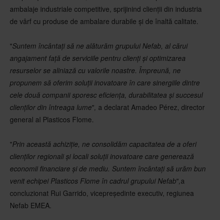
ambalaje industriale competitive, sprijinind clienții din industria
de vârf cu produse de ambalare durabile și de înaltă calitate.
"
Suntem încântați să ne alăturăm grupului Nefab, al cărui
angajament față de serviciile pentru clienți și optimizarea
resurselor se aliniază cu valorile noastre. Împreună, ne
propunem să oferim soluții inovatoare în care sinergiile dintre
cele două companii sporesc eficiența, durabilitatea și succesul
clienților din întreaga lume
"
,
a declarat Amadeo Pérez, director
general al Plasticos Flome.
"
Prin această achiziție, ne consolidăm capacitatea de a oferi
clienților regionali și locali soluții inovatoare care generează
economii financiare și de mediu. Suntem încântați să urăm bun
venit echipei Plasticos Flome în cadrul grupului Nefab
"
,
a
concluzionat Rui Garrido, vicepreședinte executiv, regiunea
Nefab EMEA.