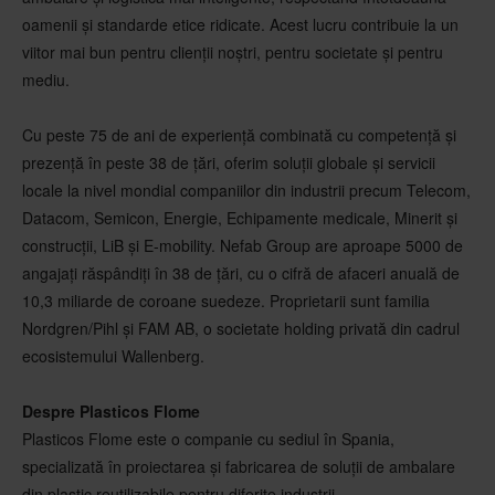
oamenii și standarde etice ridicate. Acest lucru contribuie la un
viitor mai bun pentru clienții noștri, pentru societate și pentru
mediu.
Cu peste 75 de ani de experiență combinată cu competență și
prezență în peste 38 de țări, oferim soluții globale și servicii
locale la nivel mondial companiilor din industrii precum Telecom,
Datacom, Semicon, Energie, Echipamente medicale, Minerit și
construcții, LiB și E-mobility. Nefab Group are aproape 5000 de
angajați răspândiți în 38 de țări, cu o cifră de afaceri anuală de
10,3 miliarde de coroane suedeze. Proprietarii sunt familia
Nordgren/Pihl și FAM AB, o societate holding privată din cadrul
ecosistemului Wallenberg.
Despre Plasticos Flome
Plasticos Flome este o companie cu sediul în Spania,
specializată în proiectarea și fabricarea de soluții de ambalare
din plastic reutilizabile pentru diferite industrii.