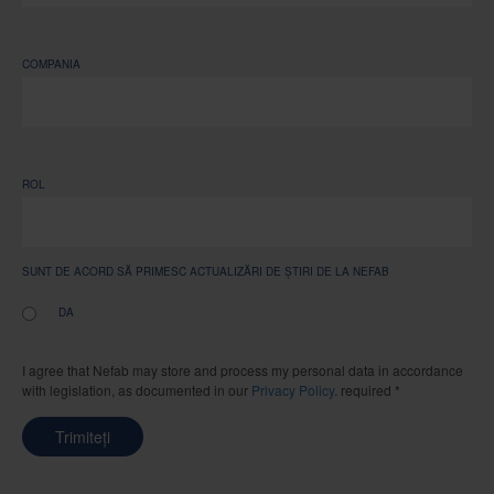
COMPANIA
ROL
SUNT DE ACORD SĂ PRIMESC ACTUALIZĂRI DE ȘTIRI DE LA NEFAB
DA
I agree that Nefab may store and process my personal data in accordance
with legislation, as documented in our
Privacy Policy
. required *
Trimiteți