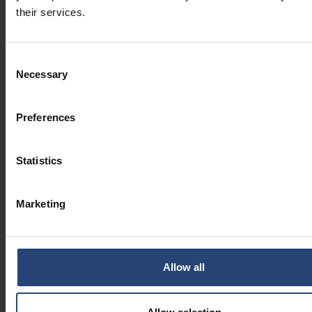
Administrație al Nefab
their services.
ȘTIRI CORPORATIVE
Consent
2026.07.14
Necessary
Selection
De ce ambalajele durabile
înseamnă mai mult decât simple
materiale
Preferences
ȘTIRI CORPORATIVE
Statistics
2026.06.29
Cum pot producătorii să-și
regionalizeze operațiunile fără a
compromite consecvența
Marketing
PERSPECTIVE
Allow all