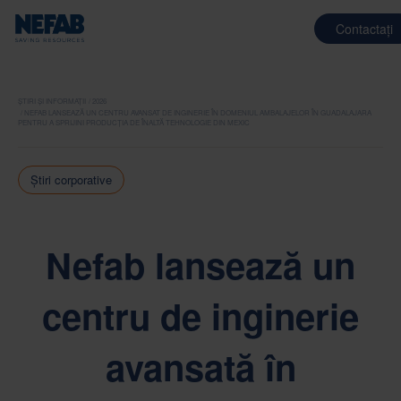
Contactați
ȘTIRI ȘI INFORMAȚII
2026
NEFAB LANSEAZĂ UN CENTRU AVANSAT DE INGINERIE ÎN DOMENIUL AMBALAJELOR ÎN GUADALAJARA
PENTRU A SPRIJINI PRODUCȚIA DE ÎNALTĂ TEHNOLOGIE DIN MEXIC
Știri corporative
Nefab lansează un
centru de inginerie
avansată în