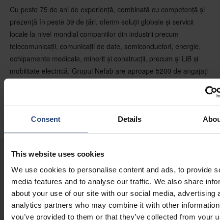
Cu peste 75 de ani de experiență, combinată cu competență și
prezență în peste 39 de țări, oferim soluții globale și servicii
locale la nivel mondial companiilor din industrii precum
telecomunicații, comunicații de date, semiconductori, energie,
echipamente medicale, minerit și construcții, precum și LiB și
mobilitate electrică. Grupul Nefab are aproape 5200 de angajați
în 39 de țări, cu o cifră de afaceri anuală de 966 milioane USD.
Proprietarii sunt familia Nordgren/Pihl și FAM AB, o societate
holding privată din cadrul ecosistemului Wallenberg.
Consent
Details
Abou
This website uses cookies
ULTIMELE NOASTRE ȘTIRI ȘI INFORMAȚII
We use cookies to personalise content and ads, to provide s
media features and to analyse our traffic. We also share info
about your use of our site with our social media, advertising 
analytics partners who may combine it with other information
2026.07.30
you’ve provided to them or that they’ve collected from your u
Modificări în Consiliul de