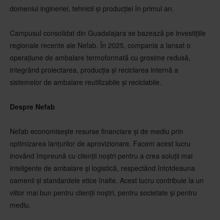
domeniul ingineriei, tehnicii și producției în primul an.
Campusul consolidat din Guadalajara se bazează pe investițiile
regionale recente ale Nefab. În 2025, compania a lansat o
operațiune de ambalare termoformată cu grosime redusă,
integrând proiectarea, producția și reciclarea internă a
sistemelor de ambalare reutilizabile și reciclabile.
Despre Nefab
Nefab economisește resurse financiare și de mediu prin
optimizarea lanțurilor de aprovizionare. Facem acest lucru
inovând împreună cu clienții noștri pentru a crea soluții mai
inteligente de ambalare și logistică, respectând întotdeauna
oamenii și standardele etice înalte. Acest lucru contribuie la un
viitor mai bun pentru clienții noștri, pentru societate și pentru
mediu.