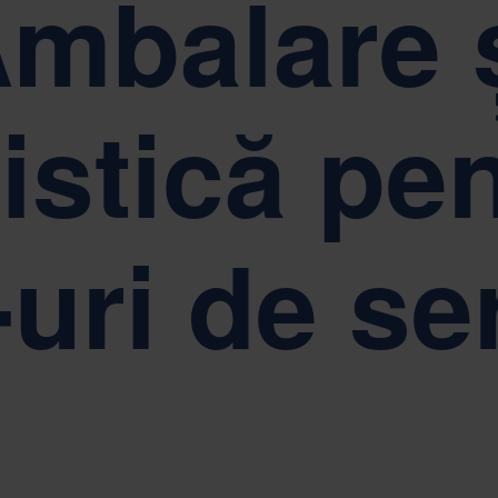
mbalare 
litate, respect și împuternicire.
Sustenabilitatea se afl
istică pe
-uri de se