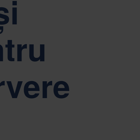
și
ă în centrul guvernantei corporative Nefab
Tiếng Việt
Deutsch
Svenska
Suomi
Español
Eesti
ntru
Slovenčina
Nederlands
rvere