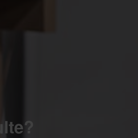
ulte?