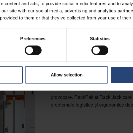
e content and ads, to provide social media features and to analy
 our site with our social media, advertising and analytics partn
 provided to them or that they’ve collected from your use of their
O nouă abordare
Preferences
Statistics
serverelor
Rafturile pentru servere și alte produse
volume din ce în ce mai mari, însă mo
Allow selection
aceleași de zeci de ani, aducând riscuri
și expediere. Nefab a adoptat o abord
provocare. RackPak și Rack Jack care au
problemele logistice și ergonomice deo