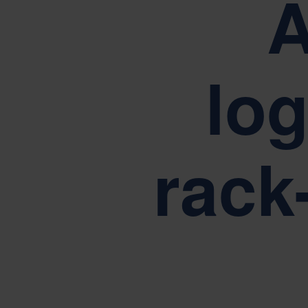
A
Conduși de valorile noastre de bază: simp
log
rack