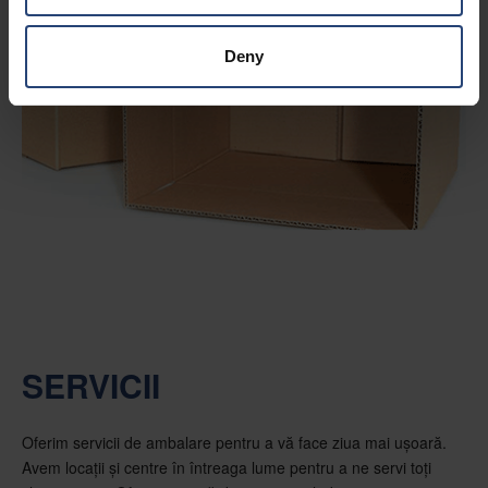
Deny
SERVICII
Oferim servicii de ambalare pentru a vă face ziua mai ușoară.
Avem locații și centre în întreaga lume pentru a ne servi toți