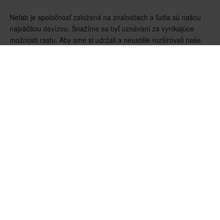
Nefab je spoločnosť založená na znalostiach a ľudia sú našou
najväčšou devízou. Snažíme sa byť uznávaní za vynikajúce
možnosti rastu. Aby sme si udržali a neustále rozširovali naše
know-how, ponúkame interné vzdelávacie programy a
prepájame ľudí prostredníctvom globálnych komunít, kde sa
môžu deliť o skúsenosti a vedomosti.
Základné hodnoty a spôsoby práce
Naše základné hodnoty sú jednoduchosť, posilnenie postavenia
a rešpekt. Náš spôsob práce sa vyznačuje princípmi zákazník
na prvom mieste, spolupráca a komunikácia. To znamená, že
ľudia vždy kladú zákazníkov na prvé miesto prostredníctvom
spolupráce a komunikácie. Naši ľudia rešpektujú jeden druhého
a životné prostredie. Sú oprávnení rásť a inovovať, aby
zjednodušili prácu pre našich zákazníkov, vždy s ohľadom na ich
najlepšie záujmy.