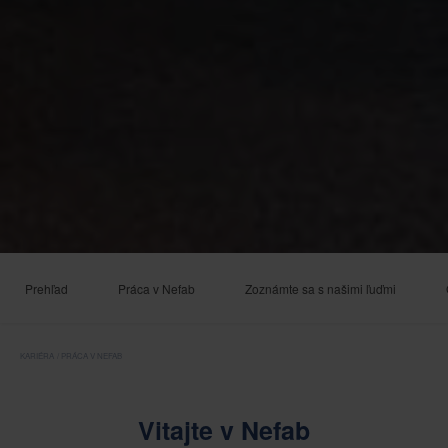
Prehľad
Práca v Nefab
Zoznámte sa s našimi ľuďmi
KARIÉRA
PRÁCA V NEFAB
Vitajte v Nefab