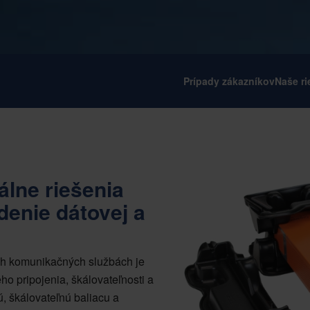
Prípady zákazníkov
Naše ri
tálne riešenia
enie dátovej a
ích komunikačných službách je
ho pripojenia, škálovateľnosti a
ú, škálovateľnú baliacu a