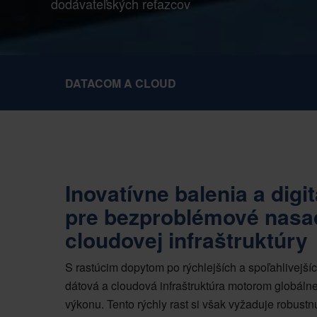
dodávateľských reťazcov
DATACOM A CLOUD
Inovatívne balenia a digi
pre bezproblémové nasad
cloudovej infraštruktúry
S rastúcim dopytom po rýchlejších a spoľahlivejš
dátová a cloudová infraštruktúra motorom globálne
výkonu. Tento rýchly rast si však vyžaduje robustn