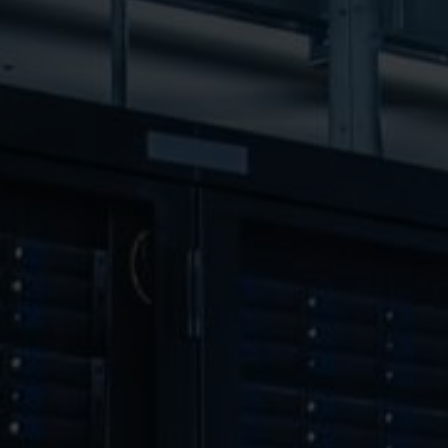
ladom správy a riadenia spoločnosti Nefab
Tiếng Việt
Deutsch
Svenska
Suomi
Español
Eesti
Slovenčina
Nederlands