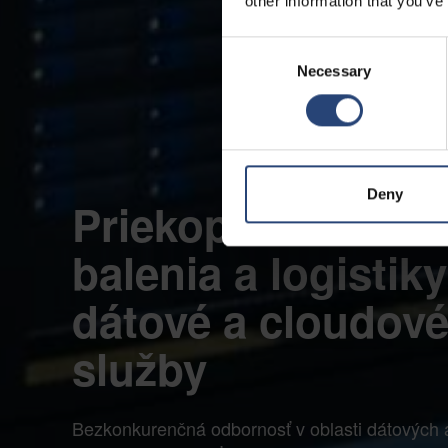
other information that you’ve
Consent
Necessary
Selection
Deny
Priekopnícke rieš
balenia a logistiky
dátové a cloudov
služby
Bezkonkurenčná odbornosť v oblasti dátových 