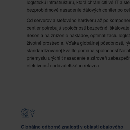
logistickú infraštruktúru, ktorá chráni citlivé IT a
bezproblémové nasadenie dátových centier po cel
Od serverov a sieťového hardvéru až po kompone
centier potrebujú spoločnosti bezpečné, škálovate
riešenia na zníženie nákladov, optimalizáciu logis
životné prostredie. Vďaka globálnej pôsobnosti, rý
štandardizovanej kvalite pomáha spoločnosť Nef
priemyslu urýchliť nasadenie a zároveň zabezpečiť
efektívnosť dodávateľského reťazca.
Globálne odborné znalosti v oblasti obalového