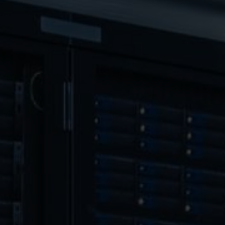
jednoduchosť, rešpekt a posilnenie
Udržateľnosť je zák