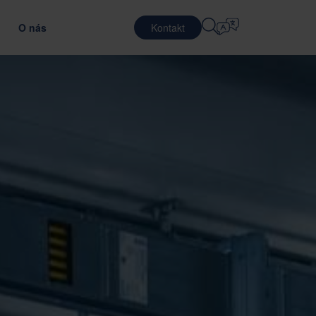
O nás
Kontakt
Výber Jazyka
ARIÉRA
LOGISTICKÉ SLUŽBY
ÁKAZNÍKOV
IÁLOV
OBRANA
English
中文 (简体)
pšením efektívnosti dopravy
ptimálnym obalovým materiálom
ráca v Nefab
Zmluvná logistika
Română
Dansk
oznámte sa s našimi ľuďmi
Baliace služby
中文 (繁體)
Português
rogram Global Trainee
Služby združovania
Čeština
Polski
racovné príležitosti
LEKOMUNIKÁCIE
tenie dodávateľov
ovaním obalov
Français (Canada)
Norsk
Français
Lietuvių
Português Brasileiro
한국어
E A DODRŽIAVANIE PREDPISOV
Español (América Latina)
Italiano