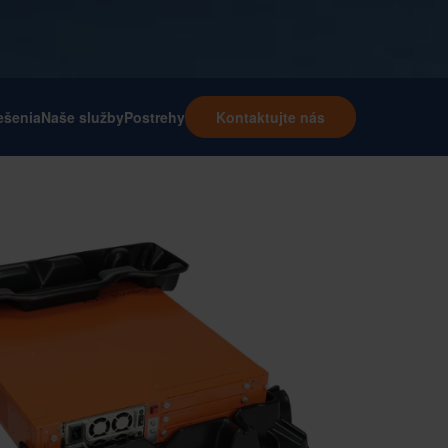
ešenia
Naše služby
Postrehy
Kontaktujte nás