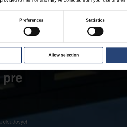
 provided to them or that they’ve collected from your use of their
Preferences
Statistics
Allow selection
enia
 pre
é
a cloudových