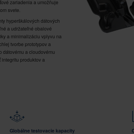
 sieťové zariadenia a umožňuje
om svete.
nty hyperškálových dátových
ľné a udržateľné obalové
tiky a minimalizáciu vplyvu na
chlej tvorbe prototypov a
ab dátovému a cloudovému
 integritu produktov a
Globálne testovacie kapacity
C