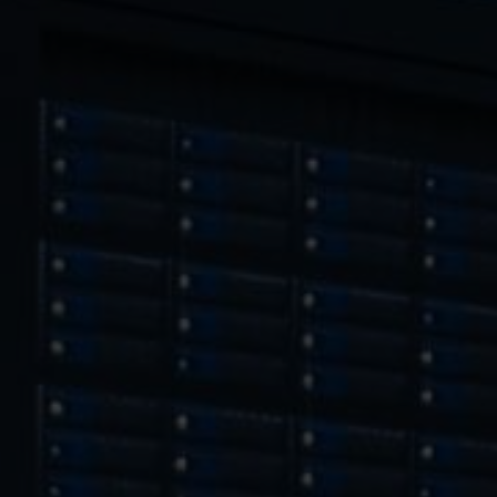
Riadime sa našimi základnými hodnotami: 