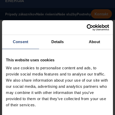
ENERGIA
Kontakt
Prípady zákazníkov
Naše riešenia
Naše služby
Postrehy
Consent
Details
About
This website uses cookies
We use cookies to personalise content and ads, to
provide social media features and to analyse our traffic.
We also share information about your use of our site with
our social media, advertising and analytics partners who
may combine it with other information that you’ve
provided to them or that they’ve collected from your use
of their services.
Odbornosť v oblasti balenia,