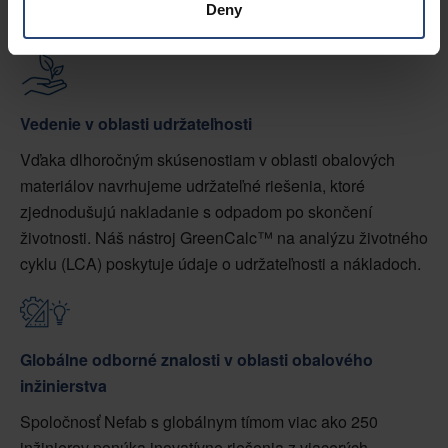
Deny
Vedenie v oblasti udržateľnosti
Vďaka dlhoročným skúsenostiam v oblasti obalových
materiálov navrhujeme udržateľné riešenia, ktoré
zjednodušujú nakladanie s odpadom po skončení
životnosti. Náš nástroj GreenCalc™ na analýzu životného
cyklu (LCA) poskytuje údaje o udržateľnosti a nákladoch.
Globálne odborné znalosti v oblasti obalového
inžinierstva
Spoločnosť Nefab s globálnym tímom viac ako 250
inžinierov ponúka inovatívne riešenia z viacerých