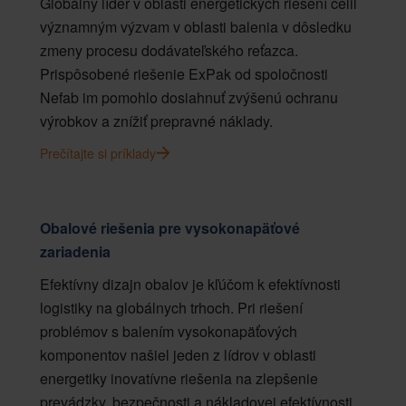
Globálny líder v oblasti energetických riešení čelil
významným výzvam v oblasti balenia v dôsledku
zmeny procesu dodávateľského reťazca.
Prispôsobené riešenie ExPak od spoločnosti
Nefab im pomohlo dosiahnuť zvýšenú ochranu
výrobkov a znížiť prepravné náklady.
Prečítajte si príklady
Obalové riešenia pre vysokonapäťové
zariadenia
Efektívny dizajn obalov je kľúčom k efektívnosti
logistiky na globálnych trhoch. Pri riešení
problémov s balením vysokonapäťových
komponentov našiel jeden z lídrov v oblasti
energetiky inovatívne riešenia na zlepšenie
prevádzky, bezpečnosti a nákladovej efektívnosti.