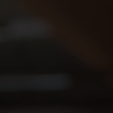
ladom správy a riadenia spoločnosti Nefab
Tiếng Việt
Deutsch
Svenska
Suomi
Español
Eesti
Slovenčina
Nederlands