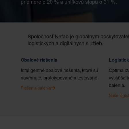
priemere o 20 % a uhlíkovú stopu o 31 %.
Spoločnosť Nefab je globálnym poskytovate
logistických a digitálnych služieb.
Obalové riešenia
Logistic
Inteligentné obalové riešenia, ktoré sú
Optimaliz
navrhnuté, prototypované a testované
vyskúšajte
balenia.
Riešenia balenia
Naše logist