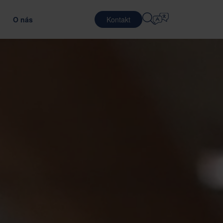
O nás
Kontakt
Výber Jazyka
ARIÉRA
LOGISTICKÉ SLUŽBY
ÁKAZNÍKOV
IÁLOV
OBRANA
English
中文 (简体)
pšením efektívnosti dopravy
ptimálnym obalovým materiálom
ráca v Nefab
Zmluvná logistika
Română
Dansk
oznámte sa s našimi ľuďmi
Baliace služby
中文 (繁體)
Português
rogram Global Trainee
Služby združovania
Čeština
Polski
racovné príležitosti
LEKOMUNIKÁCIE
tenie dodávateľov
ovaním obalov
Français (Canada)
Norsk
Français
Lietuvių
Português Brasileiro
한국어
E A DODRŽIAVANIE PREDPISOV
Español (América Latina)
Italiano