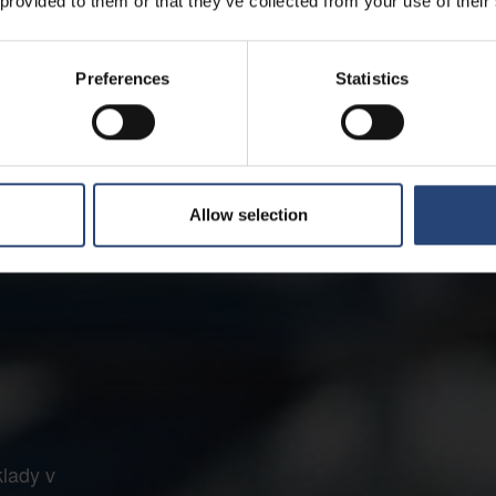
 provided to them or that they’ve collected from your use of their
Preferences
Statistics
Allow selection
klady v