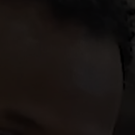
Riadime sa našimi základnými hodnotami: 