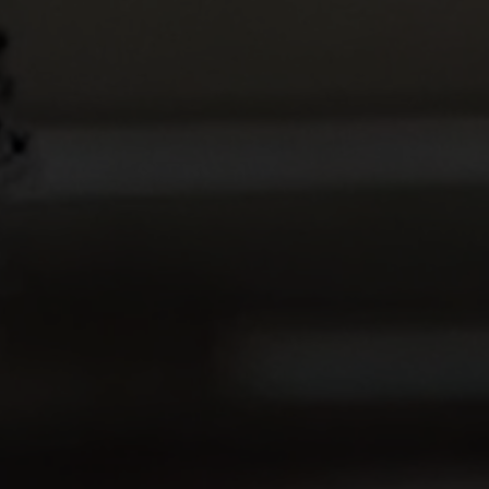
jednoduchosť, rešpekt a posilnenie
Udržateľnosť je zák