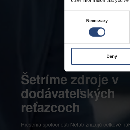
other information that you’ve
Consent
Necessary
Selection
Deny
Šetríme zdroje v
dodávateľských
reťazcoch
Riešenia spoločnosti Nefab znižujú celkové ná