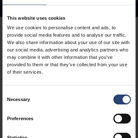
Kontaktujte nás
Inovatívne používanie materiálov
This website uses cookies
We use cookies to personalise content and ads, to
provide social media features and to analyse our traffic.
We also share information about your use of our site with
our social media, advertising and analytics partners who
Šetrite zdroje s
may combine it with other information that you’ve
provided to them or that they’ve collected from your use
optimálnym
of their services.
obalovým
Consent
materiálom
Necessary
Selection
Preferences
Či už ide o jednosmerné alebo vratné riešenie,
zameriavame sa na využitie jedinečných predností
každého materiálu (drevo, preglejka, vlákno, plast, oceľ
Statistics