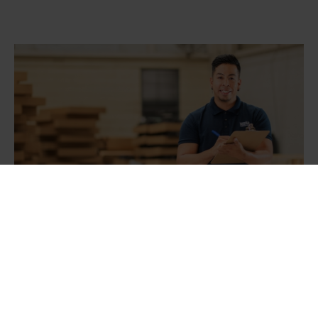
Kde začať s optimalizáciou vášho
balenia?
Ak chcete optimalizovať svoje balenie, ale neviete, kde
začať, efektívnym východiskovým bodom je posúdenie
balenia. Počas procesu posudzovania tím odborníkov na