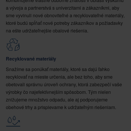
kombinujeme vlastné odborné znalosti v oblasti výskumu
a vývoja a partnerstvá s univerzitami a zákazníkmi, aby
sme vyvinuli nové obnoviteľné a recyklovateľné materiály,
ktoré budú spĺňať nové potreby zákazníkov a požiadavky
na ešte udržateľnejšie obalové riešenia.
Recyklované materiály
Snažíme sa ponúkať materiály, ktoré sa dajú ľahko
recyklovať na mieste určenia, ale bez toho, aby sme
obetovali správnu úroveň ochrany, ktorá zabezpečí vaše
výrobky čo najefektívnejším spôsobom. Tým nielen
znižujeme množstvo odpadu, ale aj podporujeme
obehové trhy a prispievame k udržateľným riešeniam.