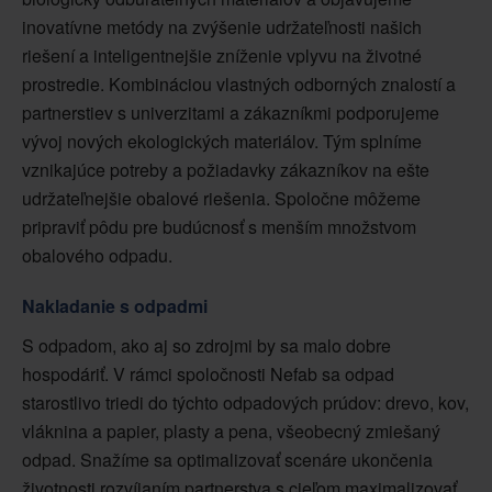
inovatívne metódy na zvýšenie udržateľnosti našich
riešení a inteligentnejšie zníženie vplyvu na životné
prostredie. Kombináciou vlastných odborných znalostí a
partnerstiev s univerzitami a zákazníkmi podporujeme
vývoj nových ekologických materiálov. Tým splníme
vznikajúce potreby a požiadavky zákazníkov na ešte
udržateľnejšie obalové riešenia. Spoločne môžeme
pripraviť pôdu pre budúcnosť s menším množstvom
obalového odpadu.
Nakladanie s odpadmi
S odpadom, ako aj so zdrojmi by sa malo dobre
hospodáriť. V rámci spoločnosti Nefab sa odpad
starostlivo triedi do týchto odpadových prúdov: drevo, kov,
vláknina a papier, plasty a pena, všeobecný zmiešaný
odpad. Snažíme sa optimalizovať scenáre ukončenia
životnosti rozvíjaním partnerstva s cieľom maximalizovať