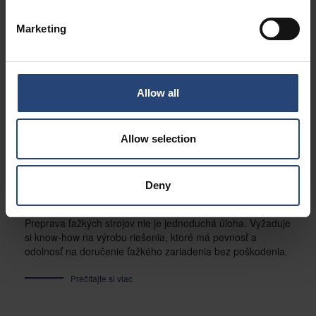
Marketing
Allow all
Allow selection
Deny
PLOŠINY PRE VEĽKÉ ZAŤAŽENIE
Preprava ťažkých strojov nie je jednoduchá úloha. Vyžaduje
si know-how na výrobu riešenia, ktoré má pevnosť a
odolnosť na doručenie ťažkého zariadenia bez poškodenia.
Prečítajte si viac