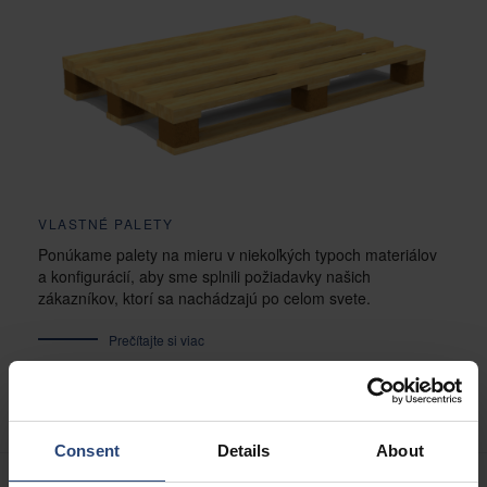
VLASTNÉ PALETY
Ponúkame palety na mieru v niekoľkých typoch materiálov
a konfigurácií, aby sme splnili požiadavky našich
zákazníkov, ktorí sa nachádzajú po celom svete.
Prečítajte si viac
Consent
Details
About