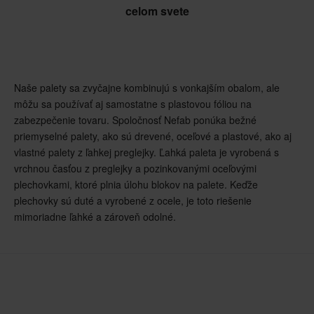
celom svete
Naše palety sa zvyčajne kombinujú s vonkajším obalom, ale
môžu sa používať aj samostatne s plastovou fóliou na
zabezpečenie tovaru. Spoločnosť Nefab ponúka bežné
priemyselné palety, ako sú drevené, oceľové a plastové, ako aj
vlastné palety z ľahkej preglejky. Ľahká paleta je vyrobená s
vrchnou časťou z preglejky a pozinkovanými oceľovými
plechovkami, ktoré plnia úlohu blokov na palete. Keďže
plechovky sú duté a vyrobené z ocele, je toto riešenie
mimoriadne ľahké a zároveň odolné.