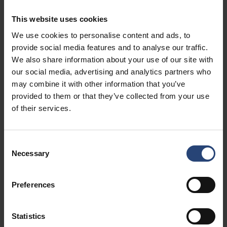
This website uses cookies
We use cookies to personalise content and ads, to
provide social media features and to analyse our traffic.
We also share information about your use of our site with
our social media, advertising and analytics partners who
may combine it with other information that you’ve
provided to them or that they’ve collected from your use
of their services.
PALETA S NÍZKOU HMOTNOSŤOU
Táto paleta je ľahká, pevná a odolná. Je flexibilná z
Consent
hľadiska výkonu a veľkosti a je vynikajúcim nosičom
Necessary
nákladu pre ťažký tovar, ktorý potrebuje pevné a odolné
Selection
obalové riešenie.
Prečítajte si viac
Preferences
Statistics