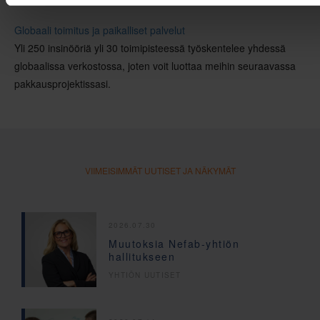
Globaali toimitus ja paikalliset palvelut
Yli 250 insinööriä yli 30 toimipisteessä työskentelee yhdessä
globaalissa verkostossa, joten voit luottaa meihin seuraavassa
pakkausprojektissasi.
VIIMEISIMMÄT UUTISET JA NÄKYMÄT
2026.07.30
Muutoksia Nefab-yhtiön
hallitukseen
YHTIÖN UUTISET