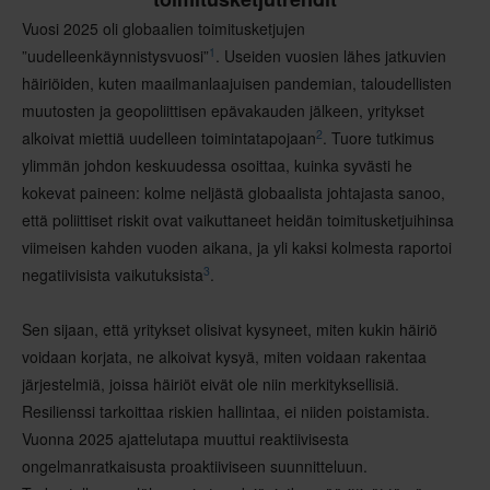
Vuosi 2025 oli globaalien toimitusketjujen
1
”uudelleenkäynnistysvuosi”
. Useiden vuosien lähes jatkuvien
häiriöiden, kuten maailmanlaajuisen pandemian, taloudellisten
muutosten ja geopoliittisen epävakauden jälkeen, yritykset
2
alkoivat miettiä uudelleen toimintatapojaan
. Tuore tutkimus
ylimmän johdon keskuudessa osoittaa, kuinka syvästi he
kokevat paineen: kolme neljästä globaalista johtajasta sanoo,
että poliittiset riskit ovat vaikuttaneet heidän toimitusketjuihinsa
viimeisen kahden vuoden aikana, ja yli kaksi kolmesta raportoi
3
negatiivisista vaikutuksista
.
Sen sijaan, että yritykset olisivat kysyneet, miten kukin häiriö
voidaan korjata, ne alkoivat kysyä, miten voidaan rakentaa
järjestelmiä, joissa häiriöt eivät ole niin merkityksellisiä.
Resilienssi tarkoittaa riskien hallintaa, ei niiden poistamista.
Vuonna 2025 ajattelutapa muuttui reaktiivisesta
ongelmanratkaisusta proaktiiviseen suunnitteluun.