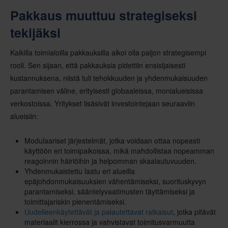
Pakkaus muuttuu strategiseksi
tekijäksi
Kaikilla toimialoilla pakkauksilla alkoi olla paljon strategisempi
rooli. Sen sijaan, että pakkauksia pidettiin ensisijaisesti
kustannuksena, niistä tuli tehokkuuden ja yhdenmukaisuuden
parantamisen väline, erityisesti globaaleissa, monialueisissa
verkostoissa. Yritykset lisäsivät investointejaan seuraaviin
alueisiin:
Modulaariset järjestelmät, jotka voidaan ottaa nopeasti
käyttöön eri toimipaikoissa, mikä mahdollistaa nopeamman
reagoinnin häiriöihin ja helpomman skaalautuvuuden.
Yhdenmukaistettu laatu eri alueilla
epäjohdonmukaisuuksien vähentämiseksi, suorituskyvyn
parantamiseksi, sääntelyvaatimusten täyttämiseksi ja
toimittajariskin pienentämiseksi.
Uudelleenkäytettävät ja palautettavat ratkaisut
, jotka pitävät
materiaalit kierrossa ja vahvistavat toimitusvarmuutta