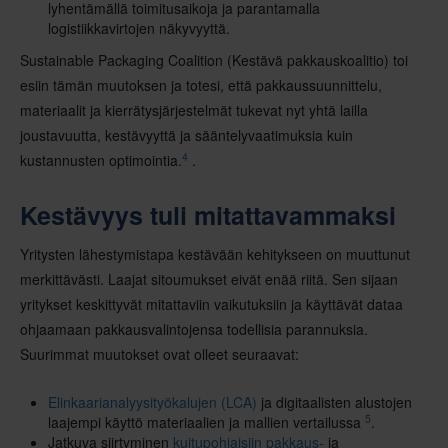
lyhentämällä toimitusaikoja ja parantamalla
logistiikkavirtojen näkyvyyttä.
Sustainable Packaging Coalition (Kestävä pakkauskoalitio) toi
esiin tämän muutoksen ja totesi, että pakkaussuunnittelu,
materiaalit ja kierrätysjärjestelmät tukevat nyt yhtä lailla
joustavuutta, kestävyyttä ja sääntelyvaatimuksia kuin
4
kustannusten optimointia.
.
Kestävyys tuli mitattavammaksi
Yritysten lähestymistapa kestävään kehitykseen on muuttunut
merkittävästi. Laajat sitoumukset eivät enää riitä. Sen sijaan
yritykset keskittyvät mitattaviin vaikutuksiin ja käyttävät dataa
ohjaamaan pakkausvalintojensa todellisia parannuksia.
Suurimmat muutokset ovat olleet seuraavat:
Elinkaarianalyysityökalujen (LCA)
ja digitaalisten alustojen
5
laajempi käyttö materiaalien ja mallien vertailussa
.
Jatkuva siirtyminen
kuitupohjaisiin pakkaus-
ja