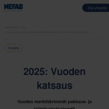
Ota yhteyttä
AJANKOHTAISTA
2025
VUODEN 2025 KATSAUS: VUODEN MÄÄRITTÄNEET PAKKAUS- JA TOIMITUSKETJUTRENDIT
Insights
2025: Vuoden
katsaus
Vuoden merkittävimmät pakkaus- ja
toimitusketjutrendit