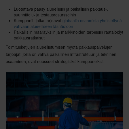
Luotettava pääsy alueellisiin ja paikallisiin pakkaus-,
suunnittelu- ja testausresursseihin
Kumppanit, jotka tarjoavat
globaalia osaamista yhdistettynä
vahvaan alueelliseen läsnäoloon
Paikallisiin määräyksiin ja markkinoiden tarpeisiin räätälöidyt
pakkausratkaisut
Toimitusketjujen alueellistumisen myötä pakkauspalvelujen
tarjoajat, joilla on vahva paikallinen infrastruktuuri ja tekninen
osaaminen, ovat nousseet strategisiksi kumppaneiksi.