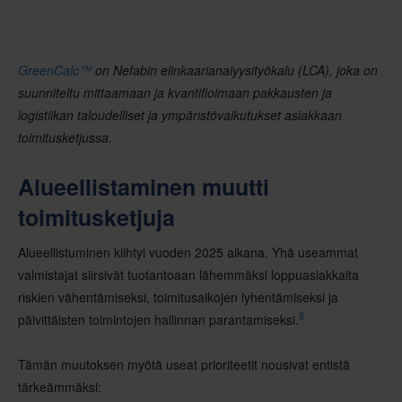
GreenCalc™
on Nefabin elinkaarianalyysityökalu (LCA), joka on
suunniteltu mittaamaan ja kvantifioimaan pakkausten ja
logistiikan taloudelliset ja ympäristövaikutukset asiakkaan
toimitusketjussa.
Alueellistaminen muutti
toimitusketjuja
Alueellistuminen kiihtyi vuoden 2025 aikana. Yhä useammat
valmistajat siirsivät tuotantoaan lähemmäksi loppuasiakkaita
riskien vähentämiseksi, toimitusaikojen lyhentämiseksi ja
8
päivittäisten toimintojen hallinnan parantamiseksi.
Tämän muutoksen myötä useat prioriteetit nousivat entistä
tärkeämmäksi: