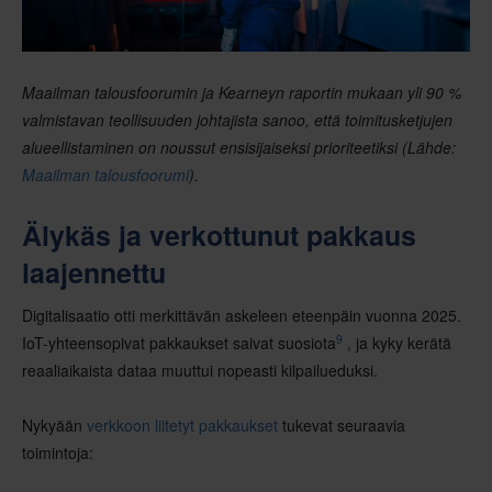
Maailman talousfoorumin ja Kearneyn raportin mukaan yli 90 %
valmistavan teollisuuden johtajista sanoo, että toimitusketjujen
alueellistaminen on noussut ensisijaiseksi prioriteetiksi (Lähde:
Maailman talousfoorumi
).
Älykäs ja verkottunut pakkaus
laajennettu
Digitalisaatio otti merkittävän askeleen eteenpäin vuonna 2025.
9
IoT-yhteensopivat pakkaukset saivat suosiota
, ja kyky kerätä
reaaliaikaista dataa muuttui nopeasti kilpailueduksi.
Nykyään
verkkoon liitetyt pakkaukset
tukevat seuraavia
toimintoja: