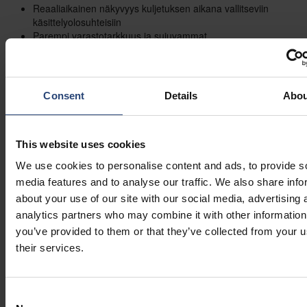
Reaaliaikainen näkyvyys kuljetuksen aikana vallitseviin
käsittelyolosuhteisiin
Parempi varastotarkkuus ja sujuvammat,
automatisoidummat varastotoiminnot
Varhaisvaroitusjärjestelmät, jotka auttavat suojaamaan
10
arvokkaita laitteita
Consent
Details
Abou
Yhä useammat yritykset integroivat sensoreita ja pilvipohjaisia
seurantatyökaluja logistiikkaan, joten älykkäät pakkaukset ovat
tulleet olennaiseksi osaksi modernia toimitusketjun hallintaa.
This website uses cookies
Uuden aikakauden alku?
We use cookies to personalise content and ads, to provide s
media features and to analyse our traffic. We also share info
Vuonna 2025 tapahtuvat muutokset merkitsevät selkeää
about your use of our site with our social media, advertising 
siirtymää. Toimitusketjut rakennetaan uudelleen kestäviksi,
analytics partners who may combine it with other information
joustaviksi ja ketteriksi, ei pelkästään tehokkaiksi. Strategisen
you’ve provided to them or that they’ve collected from your u
their services.
pakkaamisen, alueellistumisen ja digitalisoitumisen kiihtyessä
perustukset älykkäämmälle ja mukautuvammalle toimitusketjulle
vuonna 2026 ja sen jälkeen on luotu.
Consent