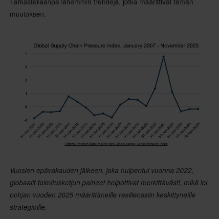
Tarkastellaanpa lähemmin trendejä, jotka määrittivät tämän
muutoksen.
Vuosien epävakauden jälkeen, joka huipentui vuonna 2022,
globaalit toimitusketjun paineet helpottivat merkittävästi, mikä loi
pohjan vuoden 2025 määrittäneille resilienssiin keskittyneille
strategioille.