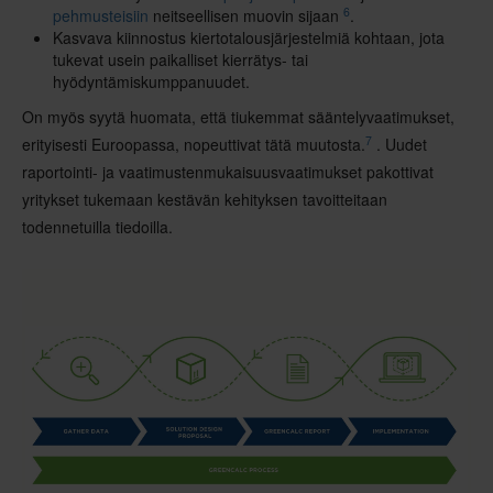
6
pehmusteisiin
neitseellisen muovin sijaan
.
Kasvava kiinnostus kiertotalousjärjestelmiä kohtaan, jota
tukevat usein paikalliset kierrätys- tai
hyödyntämiskumppanuudet.
On myös syytä huomata, että tiukemmat sääntelyvaatimukset,
7
erityisesti Euroopassa, nopeuttivat tätä muutosta.
. Uudet
raportointi- ja vaatimustenmukaisuusvaatimukset pakottivat
yritykset tukemaan kestävän kehityksen tavoitteitaan
todennetuilla tiedoilla.