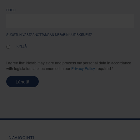
ROOLI
SUOSTUN VASTAANOTTAMAAN NEFABIN UUTISKIRJEITÄ
KYLLÄ
I agree that Nefab may store and process my personal data in accordance
with legislation, as documented in our
Privacy Policy
. required *
Lähetä
NAVIGOINTI