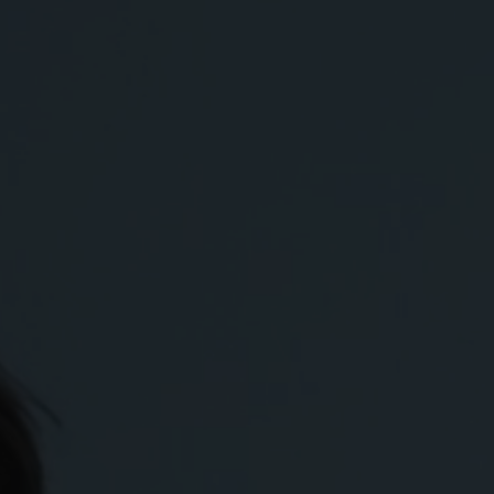
het, respekt og myndiggjøring
Bærekraft er kjernen i Ne