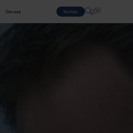
Om oss
Kontakt
Velg Språk
KARRIERE
LOGISTIKKTJENESTER
FORSVAR
English
中文 (简体)
ansporteffektiviteten
imale emballasjematerialet
Jobber på Nefab
Kontraktslogistikk
Română
Dansk
Møt våre medarbeidere
Pakketjenester
中文 (繁體)
Português
Globalt traineeprogram
Pooling-tjenester
Čeština
Polski
EDE
Jobbmuligheter
TELEKOMMUNIKASJON
llasjetesting
luering av leverandører
Français (Canada)
Norsk
Français
Lietuvių
Português Brasileiro
한국어
 OG SAMSVAR
Español (América Latina)
Italiano