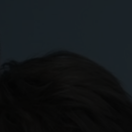
Drevet av våre kjerneverdier enkel