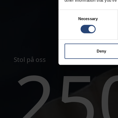
other information that you’ve
Consent
Necessary
Selection
Deny
25
Stol på oss