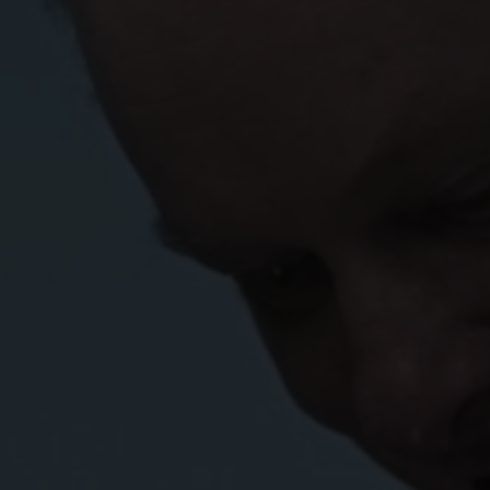
fabs eierstyring og selskapsledelse.
Tiếng Việt
Deutsch
Svenska
Suomi
Español
Eesti
Slovenčina
Nederlands