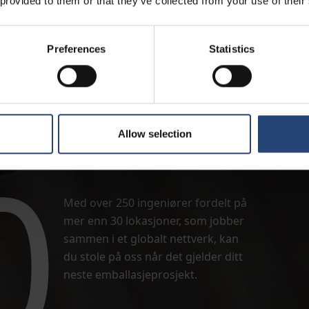
 provided to them or that they’ve collected from your use of their
Preferences
Statistics
Allow selection
0
Med over 250 ingeniører fordelt på
mer enn 30 lokasjoner, som jobber
sammen i et globalt nettverk, kan
du stole på oss når det gjelder ditt
neste emballasjeprosjekt.