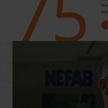
75
din
log