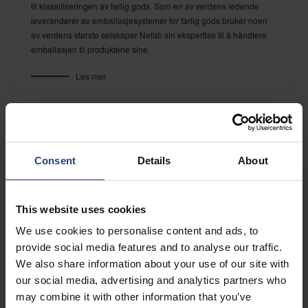
til klassifiseringen av farlig gods. Som en av verdens ledende
leverandører av emballasjesystemer for farlig gods bruker noen
av verdens største selskaper Nefab sin ekspertise til å håndtere
emballasjen til produktene sine.
Les mer
LASTSIKRING
Consent
Details
About
Selv en tilpasset emballasje har en grense for hvor mye støt og
vibrasjoner den tåler under transport før den kollapser, og riktig
lastsikring sørger for at det ikke går så langt.
This website uses cookies
Les mer
We use cookies to personalise content and ads, to
provide social media features and to analyse our traffic.
We also share information about your use of our site with
EKSPORTEMBALLASJE
our social media, advertising and analytics partners who
may combine it with other information that you’ve