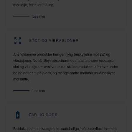
med olje, fett eller maling.
Les mer
STØT OG VIBRASJONER
Alle følsomme produkter trenger riktig beskyttelse mot støt og
vibrasjoner. Nefab tilbyr absorberende materiale som reduserer
støt og vibrasjoner, avstivere som skiller produktene fra hverandre
og holder dem på plass, og mange andre metoder for å beskytte
mot dette.
Les mer
FARLIG GODS
Produkter som er kategorisert som farlige, må beskyttes i henhold