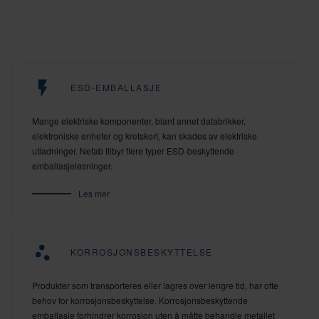
ESD-EMBALLASJE
Mange elektriske komponenter, blant annet databrikker,
elektroniske enheter og kretskort, kan skades av elektriske
utladninger. Nefab tilbyr flere typer ESD-beskyttende
emballasjeløsninger.
Les mer
KORROSJONSBESKYTTELSE
Produkter som transporteres eller lagres over lengre tid, har ofte
behov for korrosjonsbeskyttelse. Korrosjonsbeskyttende
emballasje forhindrer korrosjon uten å måtte behandle metallet