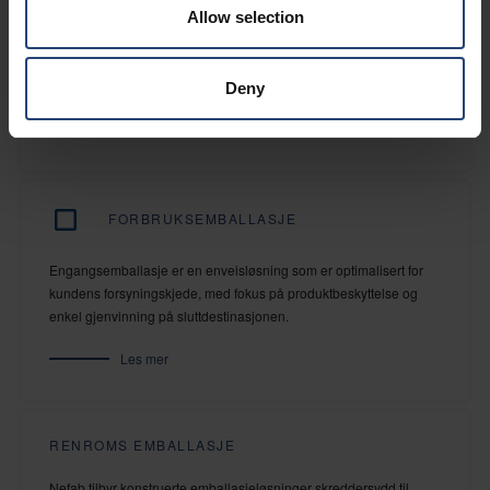
Allow selection
En langsiktig emballasjeløsning er utformet for å beskytte
kundenes produkter under transport, lagring og håndtering i hele
produktets levetid.
Deny
Les mer
FORBRUKSEMBALLASJE
Engangsemballasje er en enveisløsning som er optimalisert for
kundens forsyningskjede, med fokus på produktbeskyttelse og
enkel gjenvinning på sluttdestinasjonen.
Les mer
RENROMS EMBALLASJE
Nefab tilbyr konstruerte emballasjeløsninger skreddersydd til