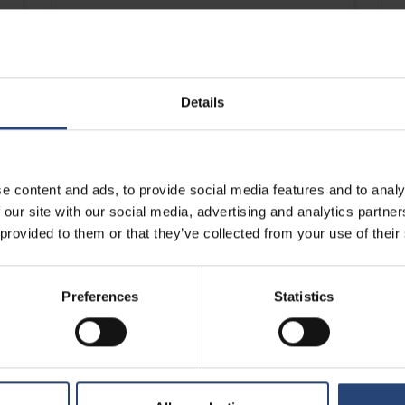
Oppdag LiB- og elmobilitetsløsninger
Details
e content and ads, to provide social media features and to analy
 our site with our social media, advertising and analytics partn
 provided to them or that they’ve collected from your use of their
Preferences
Statistics
ENERGI
Produktbeskyttelse er avgjørende i
energibransjen. Når spesielle
omstendigheter er standard, hjelper Nefab
kundene med å finne nye måter å redusere