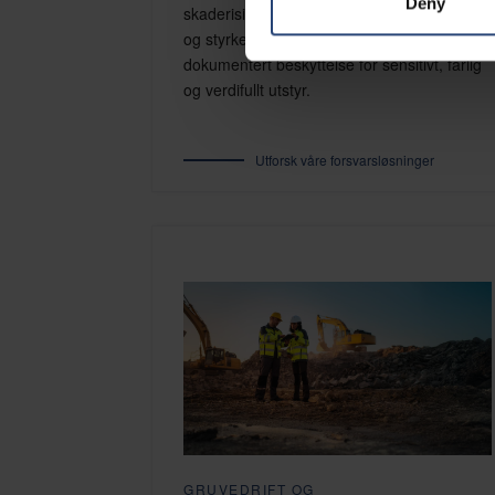
Deny
skaderisiko, støtte samsvar med regelverk
og styrke forsyningskontinuiteten med
dokumentert beskyttelse for sensitivt, farlig
og verdifullt utstyr.
Utforsk våre forsvarsløsninger
GRUVEDRIFT OG