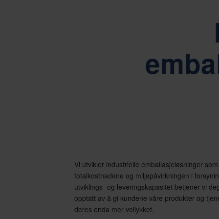
Drevet av våre kjerneverdier enkel
embal
Vi utvikler industrielle emballasjeløsninger som
totalkostnadene og miljøpåvirkningen i forsyni
utviklings- og leveringskapasitet betjener vi deg
opptatt av å gi kundene våre produkter og tje
deres enda mer vellykket.