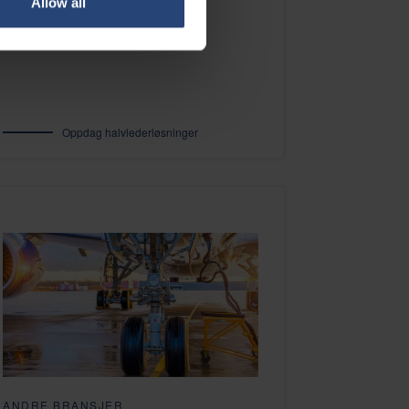
Allow all
Oppdag halvlederløsninger
ANDRE BRANSJER