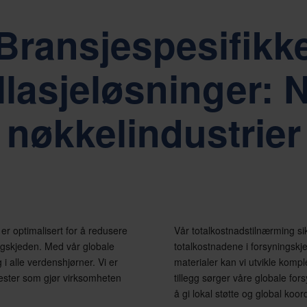
het, respekt og myndiggjøring
Bærekraft er kjernen i Ne
Bransjespesifikk
lasjeløsninger: 
nøkkelindustrier
 er optimalisert for å redusere
Vår totalkostnadstilnærming si
ngskjeden. Med vår globale
totalkostnadene i forsyningskje
 i alle verdenshjørner. Vi er
materialer kan vi utvikle kompl
nester som gjør virksomheten
tillegg sørger våre globale fors
å gi lokal støtte og global koor