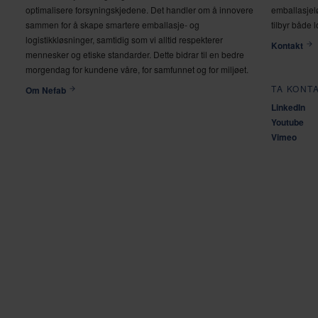
optimalisere forsyningskjedene. Det handler om å innovere
emballasjelø
sammen for å skape smartere emballasje- og
tilbyr både 
logistikkløsninger, samtidig som vi alltid respekterer
Kontakt
mennesker og etiske standarder. Dette bidrar til en bedre
morgendag for kundene våre, for samfunnet og for miljøet.
TA KONT
Om Nefab
LinkedIn
Youtube
Vimeo