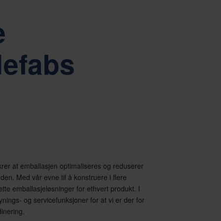
fabs eierstyring og selskapsledelse.
Tiếng Việt
Deutsch
e
Svenska
Suomi
Español
Eesti
Nefabs
Slovenčina
Nederlands
krer at emballasjen optimaliseres og reduserer
den. Med vår evne til å konstruere i flere
ette emballasjeløsninger for ethvert produkt. I
ynings- og servicefunksjoner for at vi er der for
dinering.