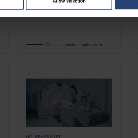
Allow selection
de totale logistikkostnadene på.
Finn løsninger for energibransjen
HELSEVESENET