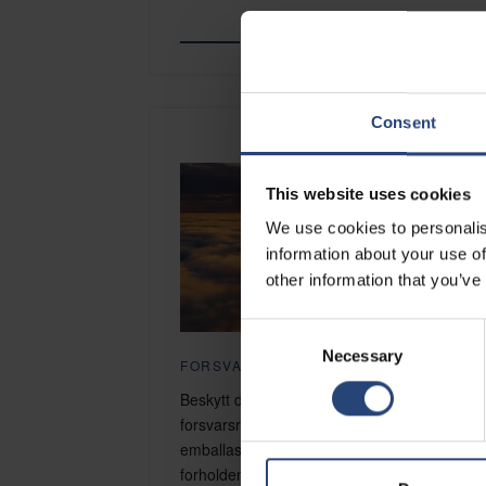
Utforsk telekomløsninger
Consent
This website uses cookies
We use cookies to personalis
information about your use of
other information that you’ve
Consent
Necessary
Selection
FORSVAR
Beskytt dine virksomhetskritiske
forsvarsressurser med konstruerte
emballasjeløsninger bygget for de tøffeste
forholdene. Nefab bidrar til å redusere