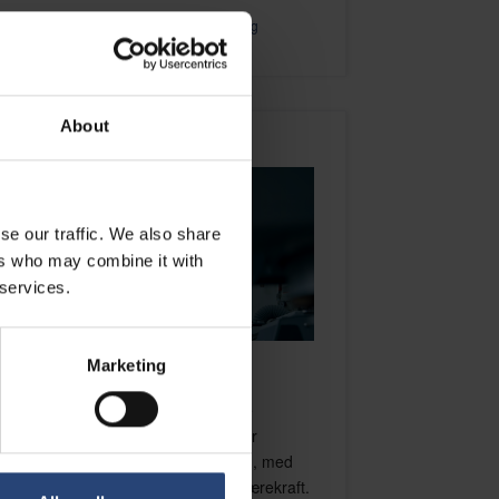
Våre datakommunikasjons- og
skyløsninger
About
se our traffic. We also share
ers who may combine it with
 services.
Marketing
HALVLEDER
Nefab spesialiserer seg på å levere
toppmoderne emballeringsløsninger
skreddersydd for halvledersektoren, med
vekt på presisjon, beskyttelse og bærekraft.