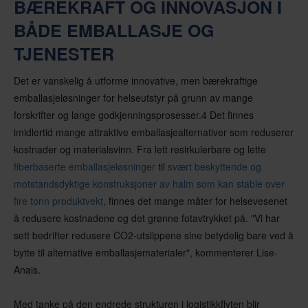
BÆREKRAFT OG INNOVASJON I
BÅDE EMBALLASJE OG
TJENESTER
Det er vanskelig å utforme innovative, men bærekraftige
emballasjeløsninger for helseutstyr på grunn av mange
forskrifter og lange godkjenningsprosesser.4 Det finnes
imidlertid mange attraktive emballasjealternativer som reduserer
kostnader og materialsvinn. Fra lett resirkulerbare og lette
fiberbaserte emballasjeløsninger
til
svært beskyttende og
motstandsdyktige konstruksjoner av halm som kan stable over
fire tonn produktvekt
, finnes det mange måter for helsevesenet
å redusere kostnadene og det grønne fotavtrykket på. "Vi har
sett bedrifter redusere CO2-utslippene sine betydelig bare ved å
bytte til alternative emballasjematerialer", kommenterer Lise-
Anais.
Med tanke på den endrede strukturen i logistikkflyten blir