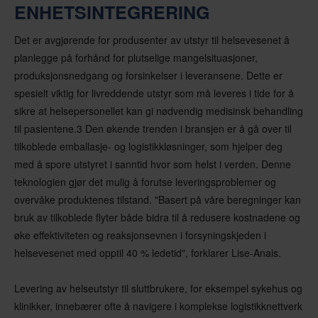
ENHETSINTEGRERING
Det er avgjørende for produsenter av utstyr til helsevesenet å
planlegge på forhånd for plutselige mangelsituasjoner,
produksjonsnedgang og forsinkelser i leveransene. Dette er
spesielt viktig for livreddende utstyr som må leveres i tide for å
sikre at helsepersonellet kan gi nødvendig medisinsk behandling
til pasientene.3 Den økende trenden i bransjen er å gå over til
tilkoblede emballasje- og logistikkløsninger, som hjelper deg
med å spore utstyret i sanntid hvor som helst i verden. Denne
teknologien gjør det mulig å forutse leveringsproblemer og
overvåke produktenes tilstand. "Basert på våre beregninger kan
bruk av tilkoblede flyter både bidra til å redusere kostnadene og
øke effektiviteten og reaksjonsevnen i forsyningskjeden i
helsevesenet med opptil 40 % ledetid", forklarer Lise-Anais.
Levering av helseutstyr til sluttbrukere, for eksempel sykehus og
klinikker, innebærer ofte å navigere i komplekse logistikknettverk