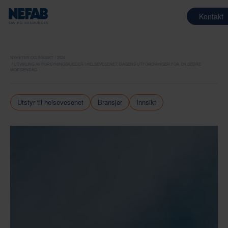
Kontakt
NYHETER OG INNSIKT
2024
UTVIKLING AV FORSYNINGSKJEDER I HELSEVESENET: DAGENS UTFORDRINGER FOR EN BEDRE
MORGENDAG
Utstyr til helsevesenet
Bransjer
Innsikt