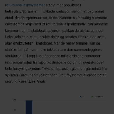
returemballasjesystemer
stadig mer populære i
helseutstyrsbransjen. I lukkede kretsløp, mellom et begrenset
antall distribusjonspunkter, er det økonomisk fornuftig å erstatte
enveisemballasje med et returemballasjealternativ. Når kassene
kommer frem til sluttdestinasjonen, pakkes de ut, lastes med
f.eks. ødelagte eller ubrukte deler og sendes tilbake, noe som
øker effektiviteten i kretsløpet. Når de reiser tomme, kan de
stables flatt på hverandre takket være den sammenleggbare
strukturen. I tillegg til de åpenbare miljøfordelene reduserer
returemballasjen transportkostnadene og gir full oversikt over
hele forsyningskjeden. "Hvis emballasjen gjennomgår minst fire
sykluser i året, har investeringen i retursystemet allerede betalt
seg", forklarer Lise-Anais.