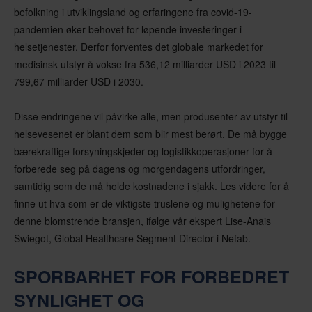
befolkning i utviklingsland og erfaringene fra covid-19-
pandemien øker behovet for løpende investeringer i
helsetjenester. Derfor forventes det globale markedet for
medisinsk utstyr å vokse fra 536,12 milliarder USD i 2023 til
799,67 milliarder USD i 2030.
Disse endringene vil påvirke alle, men produsenter av utstyr til
helsevesenet er blant dem som blir mest berørt. De må bygge
bærekraftige forsyningskjeder og logistikkoperasjoner for å
forberede seg på dagens og morgendagens utfordringer,
samtidig som de må holde kostnadene i sjakk. Les videre for å
finne ut hva som er de viktigste truslene og mulighetene for
denne blomstrende bransjen, ifølge vår ekspert Lise-Anais
Swiegot, Global Healthcare Segment Director i Nefab.
SPORBARHET FOR FORBEDRET
SYNLIGHET OG