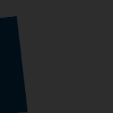
het, respekt og myndiggjøring
Bærekraft er kjernen i Ne