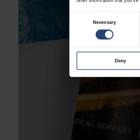
other information that you’ve
Consent
Necessary
Selection
Deny