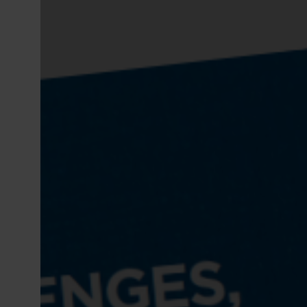
Drevet av våre kjerneverdier enkel