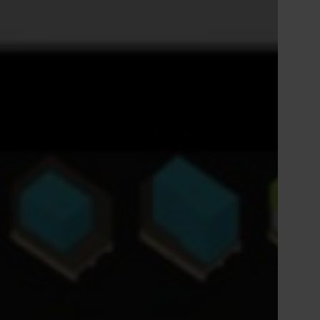
fabs eierstyring og selskapsledelse.
Tiếng Việt
Deutsch
Svenska
Suomi
Español
Eesti
Slovenčina
Nederlands