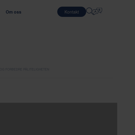
Om oss
Kontakt
Velg Språk
KARRIERE
LOGISTIKKTJENESTER
FORSVAR
English
中文 (简体)
ansporteffektiviteten
imale emballasjematerialet
Jobber på Nefab
Kontraktslogistikk
Română
Dansk
Møt våre medarbeidere
Pakketjenester
OG FORBEDRE PÅLITELIGHETEN
中文 (繁體)
Português
Globalt traineeprogram
Pooling-tjenester
Čeština
Polski
EDE
Jobbmuligheter
TELEKOMMUNIKASJON
llasjetesting
luering av leverandører
Français (Canada)
Norsk
Français
Lietuvių
Português Brasileiro
한국어
 OG SAMSVAR
Español (América Latina)
Italiano