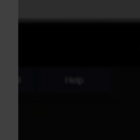
Drevet av våre kjerneverdier enkel